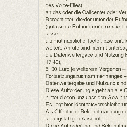
des Voice-Files)
an das oder die Callcenter oder Veru
Berechtigter, die/der unter der R
(gefälschte Rufnummern, existiert n
lassen:
als mutmassliche Taeter, bzw anruf
weitere Anrufe sind hiermit untersag
die Datenweitergabe und Nutzung i
17:40),
5100 Euro je weiterem Vergehen – 
Fortsetzungszusmammenhanges – fa
Datenweitergabe und Nutzung sind 
Diese Aufforderung ergeht an alle C
hinter diesen unzulässigen Gewinn
Es liegt hier Identitätsverschleiheru
Als Öffentliche Bekanntmachung in
ladungsfähigen Anschrift.
Diese Aufforderung und Bekanntmach