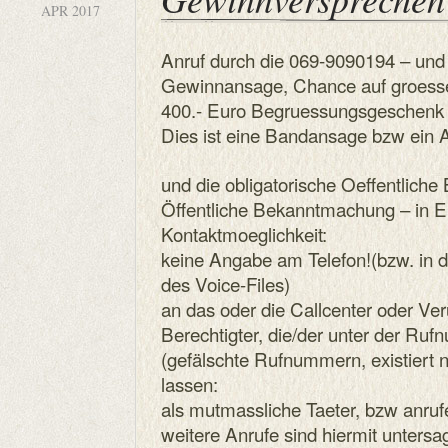
APR 2017
Anruf durch die 069-9090194 – und
Gewinnansage, Chance auf groess
400.- Euro Begruessungsgeschenk 
Dies ist eine Bandansage bzw ein 
und die obligatorische Oeffentlich
Öffentliche Bekanntmachung – in 
Kontaktmoeglichkeit:
keine Angabe am Telefon!(bzw. in 
des Voice-Files)
an das oder die Callcenter oder Veru
Berechtigter, die/der unter der R
(gefälschte Rufnummern, existiert n
lassen:
als mutmassliche Taeter, bzw anruf
weitere Anrufe sind hiermit untersag