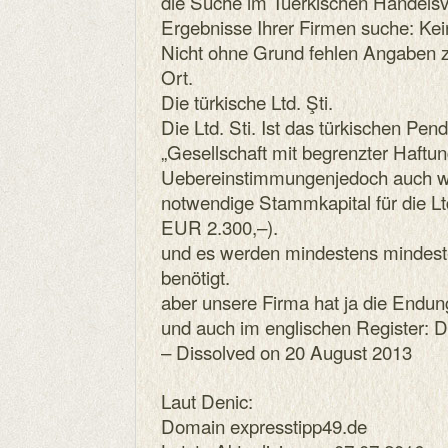
die Suche im Tuerkischen Handelsv
Ergebnisse Ihrer Firmen suche: Kei
Nicht ohne Grund fehlen Angaben 
Ort.
Die türkische Ltd. Şti.
Die Ltd. Sti. Ist das türkischen Pen
„Gesellschaft mit begrenzter Haftung
Uebereinstimmungenjedoch auch wi
notwendige Stammkapital für die Ltd.
EUR 2.300,–).
und es werden mindestens mindeste
benötigt.
aber unsere Firma hat ja die Endun
und auch im englischen Register
– Dissolved on 20 August 2013
Laut Denic:
Domain expresstipp49.de