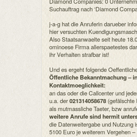
Diamond Companies: 0 Unternehme
Suchauftrag nach ‘Diamond Compani
j-a-g hat die Anruferin darueber inf
hier versuchten Kuendigungsmasche 
Also Staatsanwaelte seit heute 18
ominoese Firma allerspaetestes dar
ihr Verhalten strafbar ist!
Und es ergeht folgende Oeffentlic
Öffentliche Bekanntmachung – i
Kontaktmoeglichkeit:
an das oder die Callcenter und jeden 
u.a. der
(gefälschte
021314058678
als mutmassliche Taeter, bzw anruf
weitere Anrufe sind hermit unter
die Datenweitergabe und Nutzung is
5100 Euro je weiterem Vergehen – 