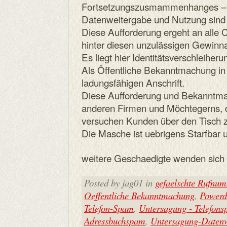
Fortsetzungszusmammenhanges – fa
Datenweitergabe und Nutzung sind 
Diese Aufforderung ergeht an alle C
hinter diesen unzulässigen Gewinn
Es liegt hier Identitätsverschleiheru
Als Öffentliche Bekanntmachung in
ladungsfähigen Anschrift.
Diese Aufforderung und Bekanntmach
anderen Firmen und Möchtegerns, 
versuchen Kunden über den Tisch z
Die Masche ist uebrigens Starfbar 
weitere Geschaedigte wenden sich e
Posted by jag01 in
gefaelschte Rufnu
Oeffentliche Bekanntmachung
,
Powerd
Telefon-Spam
,
Untersagung - Telefon
Adressbuchspam
,
Untersagung-Datenw