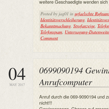
weitere Geschaedigte wenden sich e
Posted by jag01 in
gefaelschte Rufnu
Identitätsverschleiherung
,
Identitätsve
Bekanntmachung
,
Strafanzeige
,
Telef
Telefonspam
,
Untersagung-Datenweit
Comment
04
0699090194 Gewin
Anrufcomputer
MAY 2017
Anruf durch die 069-9090194 und z
nicht!!!
Gewinnansage, Chance auf groess