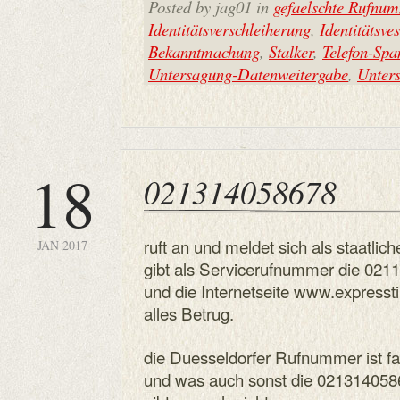
Posted by jag01 in
gefaelschte Rufnu
Identitätsverschleiherung
,
Identitätsve
Bekanntmachung
,
Stalker
,
Telefon-Sp
Untersagung-Datenweitergabe
,
Unter
18
021314058678
ruft an und meldet sich als staatlich
JAN 2017
gibt als Servicerufnummer die 021
und die Internetseite www.expresst
alles Betrug.
die Duesseldorfer Rufnummer ist fa
und was auch sonst die 02131405