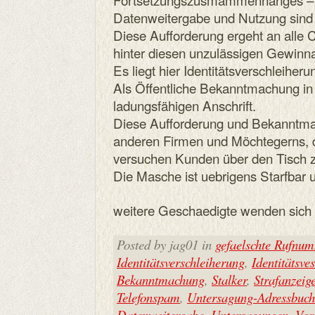
Datenweitergabe und Nutzung sind 
Diese Aufforderung ergeht an alle C
hinter diesen unzulässigen Gewinn
Es liegt hier Identitätsverschleiheru
Als Öffentliche Bekanntmachung in
ladungsfähigen Anschrift.
Diese Aufforderung und Bekanntmach
anderen Firmen und Möchtegerns, 
versuchen Kunden über den Tisch z
Die Masche ist uebrigens Starfbar 
weitere Geschaedigte wenden sich e
Posted by jag01 in
gefaelschte Rufnu
Identitätsverschleiherung
,
Identitätsve
Bekanntmachung
,
Stalker
,
Strafanzeig
Telefonspam
,
Untersagung-Adressbuc
Datenweitergabe
,
Untersagungen
,
Vor