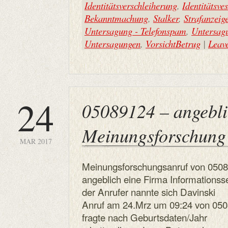
Identitätsverschleiherung
,
Identitätsve
Bekanntmachung
,
Stalker
,
Strafanzeig
Untersagung - Telefonspam
,
Untersag
Untersagungen
,
VorsichtBetrug
|
Leav
24
05089124 – angebl
Meinungsforschung
MAR 2017
Meinungsforschungsanruf von 050
angeblich eine Firma Informationss
der Anrufer nannte sich Davinski
Anruf am 24.Mrz um 09:24 von 05
fragte nach Geburtsdaten/Jahr