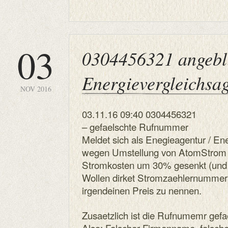
03
0304456321 angebl
Energievergleichsa
NOV 2016
03.11.16 09:40 0304456321
– gefaelschte Rufnummer
Meldet sich als Enegieagentur / En
wegen Umstellung von AtomStrom 
Stromkosten um 30% gesenkt (und n
Wollen dirket Stromzaehlernumme
irgendeinen Preis zu nennen.
Zusaetzlich ist die Rufnumemr gefa
Also: Falscher Firmenname, falsch