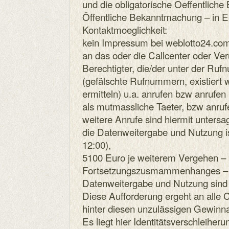
und die obligatorische Oeffentlich
Öffentliche Bekanntmachung – in E
Kontaktmoeglichkeit:
kein Impressum bei weblotto24.com
an das oder die Callcenter oder Veru
Berechtigter, die/der unter der R
(gefälschte Rufnummern, existiert 
ermitteln) u.a. anrufen bzw anrufen
als mutmassliche Taeter, bzw anruf
weitere Anrufe sind hiermit untersag
die Datenweitergabe und Nutzung i
12:00),
5100 Euro je weiterem Vergehen – 
Fortsetzungszusmammenhanges – fa
Datenweitergabe und Nutzung sind 
Diese Aufforderung ergeht an alle C
hinter diesen unzulässigen Gewinn
Es liegt hier Identitätsverschleiheru