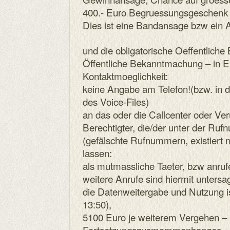
400.- Euro Begruessungsgeschenk 
Dies ist eine Bandansage bzw ein 
und die obligatorische Oeffentlich
Öffentliche Bekanntmachung – in 
Kontaktmoeglichkeit:
keine Angabe am Telefon!(bzw. in 
des Voice-Files)
an das oder die Callcenter oder Veru
Berechtigter, die/der unter der R
(gefälschte Rufnummern, existiert n
lassen:
als mutmassliche Taeter, bzw anruf
weitere Anrufe sind hiermit untersag
die Datenweitergabe und Nutzung i
13:50),
5100 Euro je weiterem Vergehen – 
Fortsetzungszusmammenhanges – fa