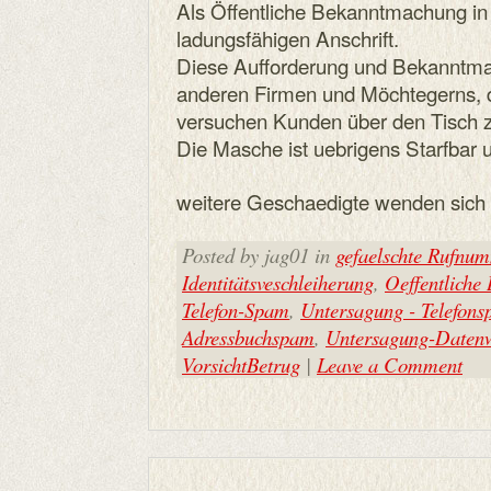
Als Öffentliche Bekanntmachung in
ladungsfähigen Anschrift.
Diese Aufforderung und Bekanntmach
anderen Firmen und Möchtegerns, 
versuchen Kunden über den Tisch z
Die Masche ist uebrigens Starfbar 
weitere Geschaedigte wenden sich e
Posted by jag01 in
gefaelschte Rufnu
Identitätsveschleiherung
,
Oeffentliche
Telefon-Spam
,
Untersagung - Telefon
Adressbuchspam
,
Untersagung-Datenw
VorsichtBetrug
|
Leave a Comment