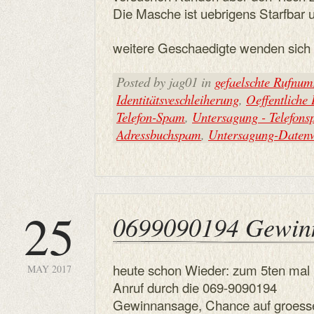
Die Masche ist uebrigens Starfbar 
weitere Geschaedigte wenden sich e
Posted by jag01 in
gefaelschte Rufnu
Identitätsveschleiherung
,
Oeffentliche
Telefon-Spam
,
Untersagung - Telefon
Adressbuchspam
,
Untersagung-Datenw
25
0699090194 Gewin
heute schon Wieder: zum 5ten mal
MAY 2017
Anruf durch die 069-9090194
Gewinnansage, Chance auf groesse