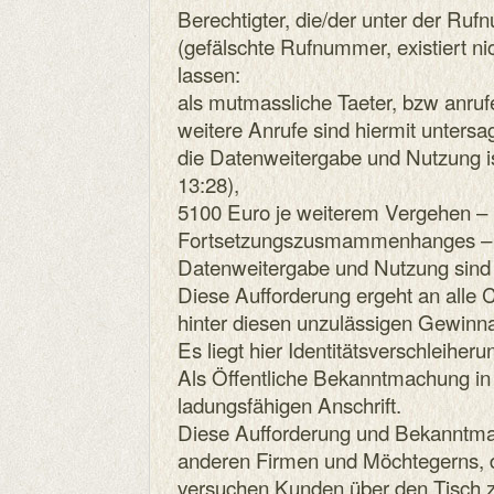
Berechtigter, die/der unter der R
(gefälschte Rufnummer, existiert ni
lassen:
als mutmassliche Taeter, bzw anruf
weitere Anrufe sind hiermit untersag
die Datenweitergabe und Nutzung i
13:28),
5100 Euro je weiterem Vergehen – 
Fortsetzungszusmammenhanges – fa
Datenweitergabe und Nutzung sind 
Diese Aufforderung ergeht an alle C
hinter diesen unzulässigen Gewinn
Es liegt hier Identitätsverschleiheru
Als Öffentliche Bekanntmachung in
ladungsfähigen Anschrift.
Diese Aufforderung und Bekanntmach
anderen Firmen und Möchtegerns, 
versuchen Kunden über den Tisch z