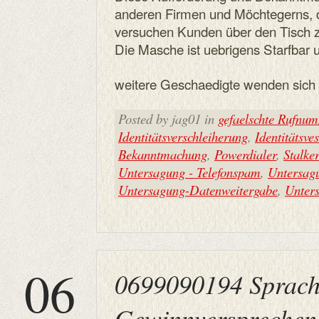
anderen Firmen und Möchtegerns, 
versuchen Kunden über den Tisch z
Die Masche ist uebrigens Starfbar 
weitere Geschaedigte wenden sich e
Posted by jag01 in
gefaelschte Rufnu
Identitätsverschleiherung
,
Identitätsve
Bekanntmachung
,
Powerdialer
,
Stalker
Untersagung - Telefonspam
,
Untersag
Untersagung-Datenweitergabe
,
Unter
06
0699090194 Sprac
Gewinnversprechen