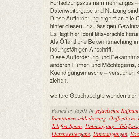
Fortsetzungszusmammenhanges – fa
Datenweitergabe und Nutzung sind 
Diese Aufforderung ergeht an alle C
hinter diesen unzulässigen Gewinn
Es liegt hier Identitätsverschleiheru
Als Öffentliche Bekanntmachung in
ladungsfähigen Anschrift.
Diese Aufforderung und Bekanntmach
anderen Firmen und Möchtegerns, 
Kuendigungsmasche – versuchen K
ziehen.
weitere Geschaedigte wenden sich e
Posted by jag01 in
gefaelschte Rufnu
Identitätsveschleiherung
,
Oeffentliche
Telefon-Spam
,
Untersagung - Telefon
Datenweitergabe
,
Untersagungen
,
Vor