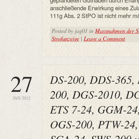
anschließende Erwirkung eines Zu
111g Abs. 2 StPO ist nicht mehr mö
Posted by jag01 in
Massnahmen der St
Strafanzeige
|
Leave a Comment
27
DS-200, DDS-365,
200, DGS-2010, DG
JAN 2012
ETS 7-24, GGM-24
OGS-200, PTW-24,
SGA-24, SWS-200 