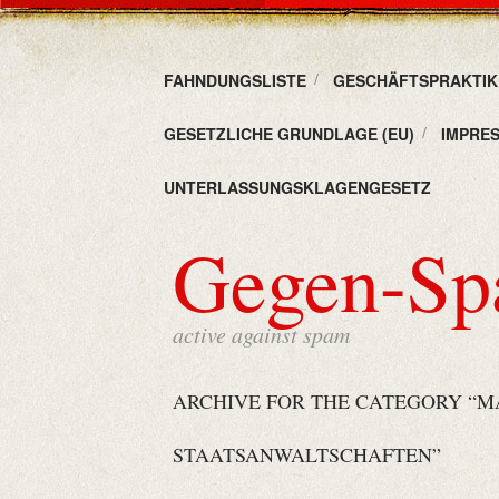
FAHNDUNGSLISTE
GESCHÄFTSPRAKTIKE
GESETZLICHE GRUNDLAGE (EU)
IMPRE
UNTERLASSUNGSKLAGENGESETZ
Gegen-S
active against spam
ARCHIVE FOR THE CATEGORY “
STAATSANWALTSCHAFTEN”