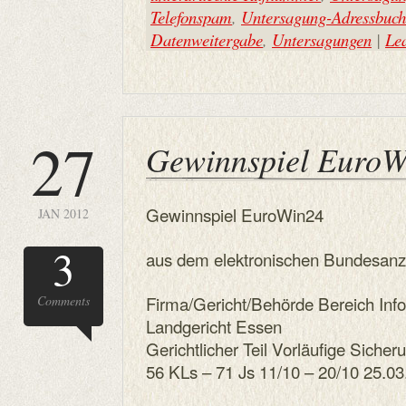
Telefonspam
,
Untersagung-Adressbuc
Datenweitergabe
,
Untersagungen
|
Le
27
Gewinnspiel EuroW
Gewinnspiel EuroWin24
JAN 2012
3
aus dem elektronischen Bundesanz
Firma/Gericht/Behörde Bereich Inf
Comments
Landgericht Essen
Gerichtlicher Teil Vorläufige Sic
56 KLs – 71 Js 11/10 – 20/10 25.0