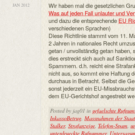
Wir haben mal die gesetzlichen Gru
JAN 2012
Was auf jeden Fall unlauter und Ver
und dazu die entsprechende
EU Ric
verschiedenen Sprachen)
Diese Richtlinie stammt vom 11. Ma
2 Jahren in nationales Recht umzuse
getan / unvollständig getan haben, 
dies erstreckt sich auch auf San
Spammern. d.h. reicht eine Strafa
nicht aus, so kommt eine Haftung 
durchaus in Betracht. Selbst die Ger
sonst jederzeit ein EU-Missbrauchs
dem EU-Gerichtshof angestrebt we
Posted by jag01 in
gefaelschte Rufnu
InkassoBetrug
,
Massnahmen der Staat
Stalker
,
Strafanzeige
,
Telefon-Spam
,
u
unterdrueckte Rufnummer
,
Untersagun