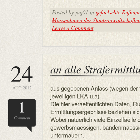
Posted by jag01 in
gefaelschte Rufnu
Massnahmen der Staatsanwaltschafte
Leave a Comment
24
an alle Strafermitt
aus gegebenen Anlass (wegen der 
AUG 2012
jeweiligen LKA u.a)
1
Die hier veraeffentlichten Daten,
Ermittlungsergebnisse beziehen sich
Comment
Wobei natuerlich viele Einzelfaelle
gewerbsmaessigen, bandenmaessig
untermauern.