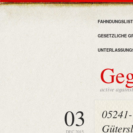
FAHNDUNGSLIST
GESETZLICHE G
UNTERLASSUNG
Ge
active agains
03
05241-
Güters
DEC 2015