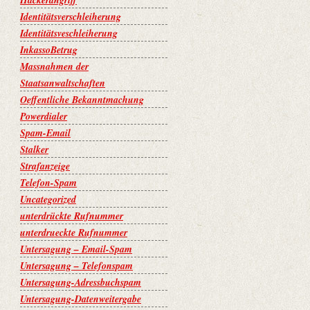
Hackerangriff
Identitätsverschleiherung
Identitätsveschleiherung
InkassoBetrug
Massnahmen der
Staatsanwaltschaften
Oeffentliche Bekanntmachung
Powerdialer
Spam-Email
Stalker
Strafanzeige
Telefon-Spam
Uncategorized
unterdrückte Rufnummer
unterdrueckte Rufnummer
Untersagung – Email-Spam
Untersagung – Telefonspam
Untersagung-Adressbuchspam
Untersagung-Datenweitergabe