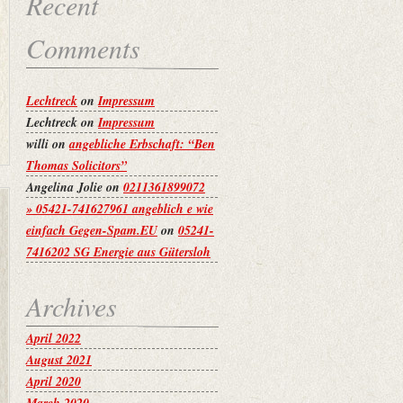
Recent
Comments
Lechtreck
on
Impressum
Lechtreck
on
Impressum
willi
on
angebliche Erbschaft: “Ben
Thomas Solicitors”
Angelina Jolie
on
0211361899072
» 05421-741627961 angeblich e wie
einfach Gegen-Spam.EU
on
05241-
7416202 SG Energie aus Gütersloh
Archives
April 2022
August 2021
April 2020