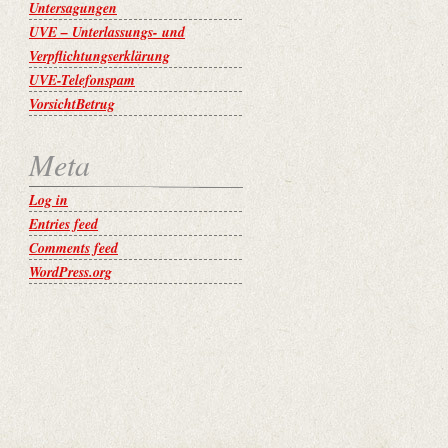
Untersagungen
UVE – Unterlassungs- und
Verpflichtungserklärung
UVE-Telefonspam
VorsichtBetrug
Meta
Log in
Entries feed
Comments feed
WordPress.org