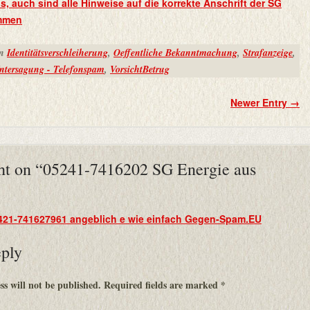
s, auch sind alle Hinweise auf die korrekte Anschrift der SG
ommen
in
Identitätsverschleiherung
,
Oeffentliche Bekanntmachung
,
Strafanzeige
,
ntersagung - Telefonspam
,
VorsichtBetrug
Newer Entry
→
t on “
05241-7416202 SG Energie aus
”
421-741627961 angeblich e wie einfach Gegen-Spam.EU
eply
s will not be published.
Required fields are marked
*