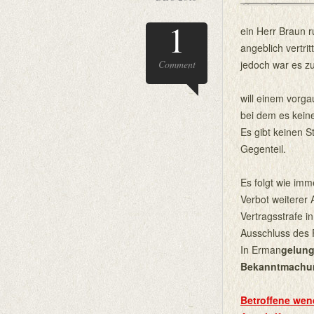
1
ein Herr Braun ru
angeblich vertri
Comment
jedoch war es z
will einem vorga
bei dem es kein
Es gibt keinen 
Gegenteil.
Es folgt wie imm
Verbot weiterer
Vertragsstrafe i
Ausschluss des
In Erman
gelung
Bekanntmachu
Betroffene wen