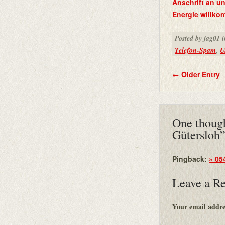
Anschrift an un
Energie willk
Posted by jag01 
Telefon-Spam
,
U
←
Older Entry
One though
Gütersloh
Pingback:
» 05
Leave a R
Your email addres