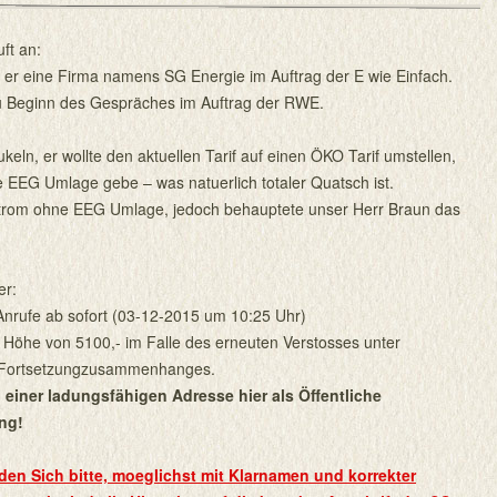
ft an:
tt er eine Firma namens SG Energie im Auftrag der E wie Einfach.
u Beginn des Gespräches im Auftrag der RWE.
ukeln, er wollte den aktuellen Tarif auf einen ÖKO Tarif umstellen,
e EEG Umlage gebe – was natuerlich totaler Quatsch ist.
Strom ohne EEG Umlage, jedoch behauptete unser Herr Braun das
er:
 Anrufe ab sofort (03-12-2015 um 10:25 Uhr)
n Höhe von 5100,- im Falle des erneuten Verstosses unter
 Fortsetzungzusammenhanges.
 einer ladungsfähigen Adresse hier als Öffentliche
ng!
den Sich bitte, moeglichst mit Klarnamen und korrekter