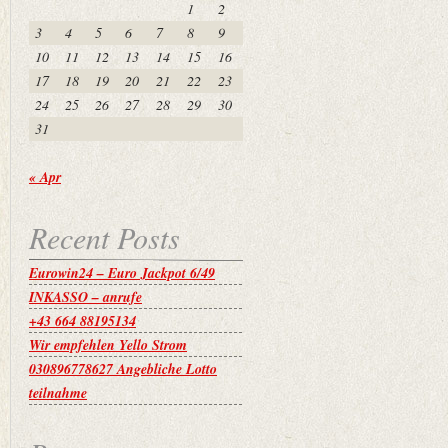
1
2
3
4
5
6
7
8
9
10
11
12
13
14
15
16
17
18
19
20
21
22
23
24
25
26
27
28
29
30
31
« Apr
Recent Posts
Eurowin24 – Euro Jackpot 6/49
INKASSO – anrufe
+43 664 88195134
Wir empfehlen Yello Strom
030896778627 Angebliche Lotto
teilnahme