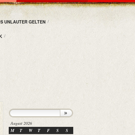
LS UNLAUTER GELTEN
K
August 2026
M
T
W
T
F
S
S