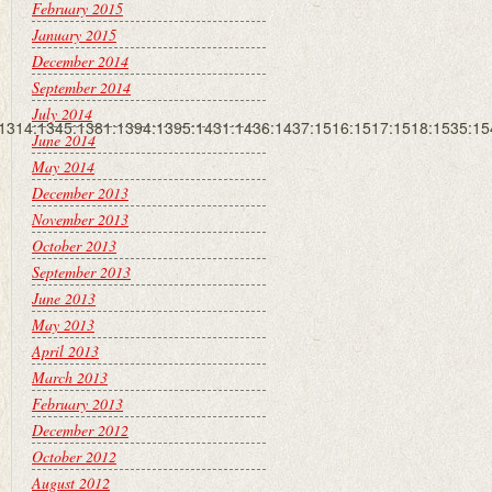
February 2015
January 2015
December 2014
September 2014
July 2014
:1314:1345:1381:1394:1395:1431:1436:1437:1516:1517:1518:1535:1
June 2014
May 2014
December 2013
November 2013
October 2013
September 2013
June 2013
May 2013
April 2013
March 2013
February 2013
December 2012
October 2012
August 2012