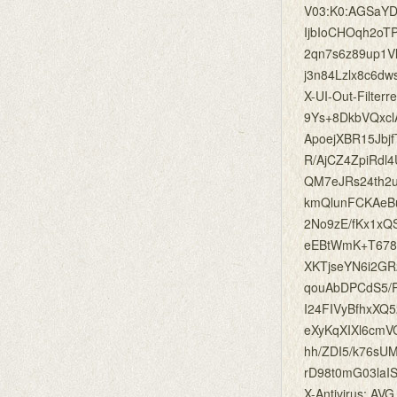
V03:K0:AGSaY
IjbIoCHOqh2o
2qn7s6z89up1V
j3n84Lzlx8c6d
X-UI-Out-Filte
9Ys+8DkbVQxc
ApoejXBR15Jbj
R/AjCZ4ZpiRd
QM7eJRs24th2
kmQlunFCKAeB
2No9zE/fKx1x
eEBtWmK+T678u
XKTjseYN6i2G
qouAbDPCdS5/
I24FIVyBfhxX
eXyKqXIXl6cm
hh/ZDI5/k76s
rD98t0mG03la
X-Antivirus: AVG