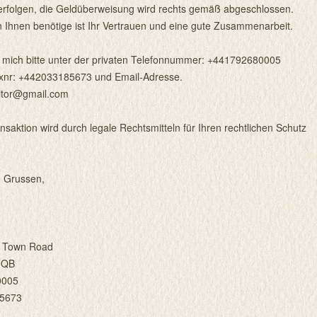
erfolgen, die Geldüberweisung wird rechts gemäß abgeschlossen.
n Ihnen benötige ist Ihr Vertrauen und eine gute Zusammenarbeit.
e mich bitte unter der privaten Telefonnummer: +441792680005
axnr: +442033185673 und Email-Adresse.
itor@gmail.com
nsaktion wird durch legale Rechtsmitteln für Ihren rechtlichen Schutz
n Grussen,
h Town Road
9QB
0005
85673