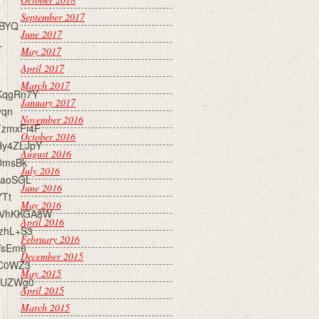
September 2017
WBYQ
June 2017
L
May 2017
April 2017
March 2017
KqgRn7Y
January 2017
yqn
November 2016
zmxFi4F
October 2016
Hy4ZLJpY
August 2016
DmsBk
July 2016
IaoSGL
June 2016
YTt
May 2016
kVhKKGA8W
April 2016
zhL+S3
February 2016
WsEm6
December 2015
sC0WZ3
May 2015
YUZWg0
April 2015
March 2015