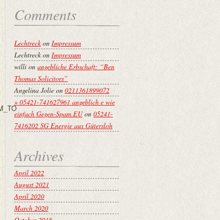
Comments
Lechtreck
on
Impressum
Lechtreck
on
Impressum
willi
on
angebliche Erbschaft: “Ben
Thomas Solicitors”
Angelina Jolie
on
0211361899072
» 05421-741627961 angeblich e wie
M_TO
einfach Gegen-Spam.EU
on
05241-
7416202 SG Energie aus Gütersloh
Archives
April 2022
August 2021
April 2020
March 2020
October 2018