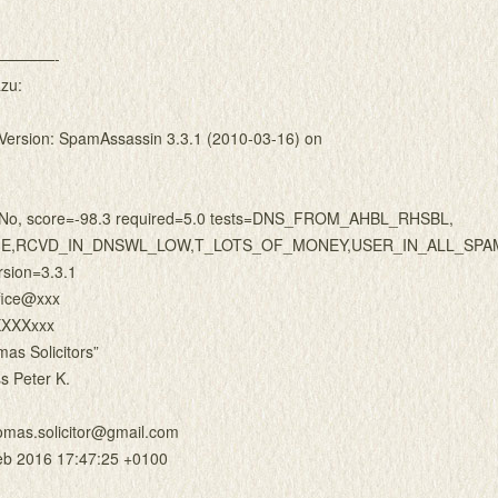
————-
azu:
ersion: SpamAssassin 3.3.1 (2010-03-16) on
 No, score=-98.3 required=5.0 tests=DNS_FROM_AHBL_RHSBL,
E,RCVD_IN_DNSWL_LOW,T_LOTS_OF_MONEY,USER_IN_ALL_SPA
rsion=3.3.1
ffice@xxx
XXXXXxxx
as Solicitors”
s Peter K.
omas.solicitor@gmail.com
eb 2016 17:47:25 +0100