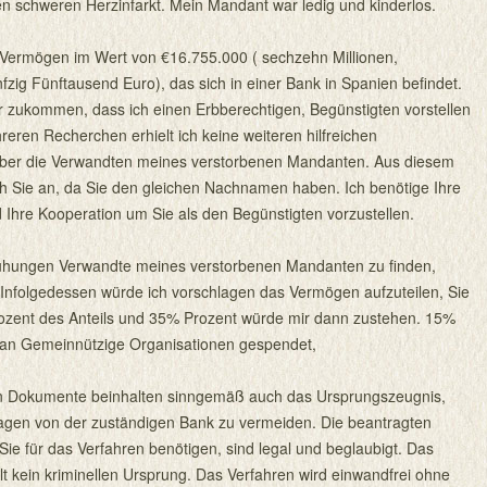
n schweren Herzinfarkt. Mein Mandant war ledig und kinderlos.
n Vermögen im Wert von €16.755.000 ( sechzehn Millionen,
zig Fünftausend Euro), das sich in einer Bank in Spanien befindet.
r zukommen, dass ich einen Erbberechtigen, Begünstigten vorstellen
ren Recherchen erhielt ich keine weiteren hilfreichen
über die Verwandten meines verstorbenen Mandanten. Aus diesem
ch Sie an, da Sie den gleichen Nachnamen haben. Ich benötige Ihre
Ihre Kooperation um Sie als den Begünstigten vorzustellen.
ühungen Verwandte meines verstorbenen Mandanten zu finden,
 Infolgedessen würde ich vorschlagen das Vermögen aufzuteilen, Sie
ozent des Anteils und 35% Prozent würde mir dann zustehen. 15%
an Gemeinnützige Organisationen gespendet,
n Dokumente beinhalten sinngemäß auch das Ursprungszeugnis,
en von der zuständigen Bank zu vermeiden. Die beantragten
ie für das Verfahren benötigen, sind legal und beglaubigt. Das
t kein kriminellen Ursprung. Das Verfahren wird einwandfrei ohne