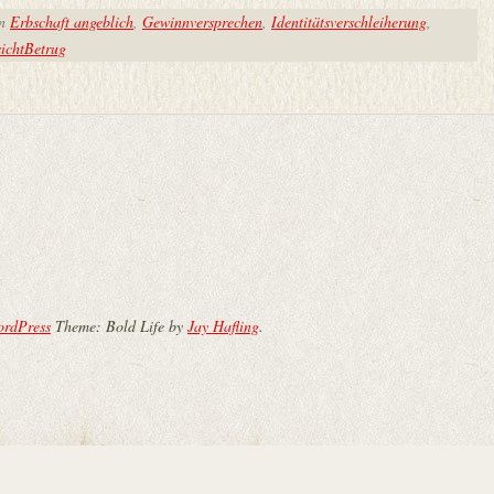
in
Erbschaft angeblich
,
Gewinnversprechen
,
Identitätsverschleiherung
,
ichtBetrug
ordPress
Theme: Bold Life by
Jay Hafling
.