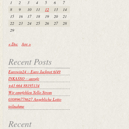
1
2
3
4
5
6
7
8
9
10
11
12
13
14
15
16
17
18
19
20
21
22
23
24
25
26
27
28
29
« Dec
Apr »
Recent Posts
Eurowin24 – Euro Jackpot 6/49
INKASSO – anrufe
+43 664 88195134
Wir empfehlen Yello Strom
030896778627 Angebliche Lotto
teilnahme
Recent