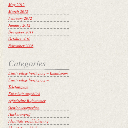
May 2012
March 2012
February 2012
January 2012
December 2011
October 2010
November 2008
Categories
Einstweilige Verfügung – Emailspam
Einstweilige Verfügung –
Telefonspam
Erbschaft angeblich
gefaelschte Rufnummer
Gewinnversprechen
Hackerangriff
Identitätsverschleiherung
Identitätsveschleiherung