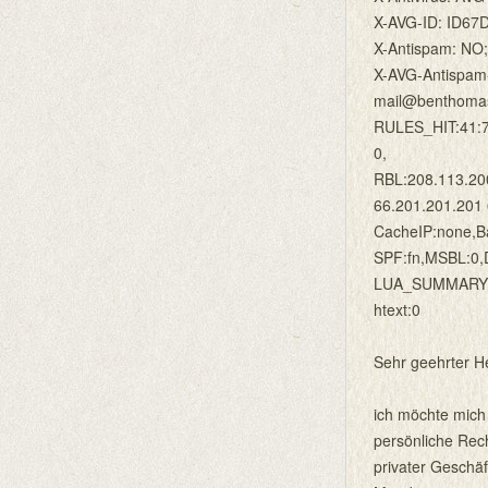
X-AVG-ID: ID6
X-Antispam: NO;
X-AVG-Antispam
mail@benthomas-
RULES_HIT:41:7
0,
RBL:208.113.200
66.201.201.201 
CacheIP:none,Ba
SPF:fn,MSBL:0,D
LUA_SUMMARY:lu
htext:0
Sehr geehrter H
ich möchte mich
persönliche Rec
privater Geschäf