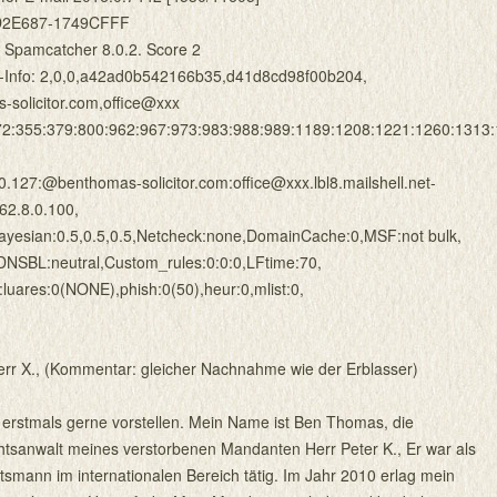
7D2E687-1749CFFF
 Spamcatcher 8.0.2. Score 2
-Info: 2,0,0,a42ad0b542166b35,d41d8cd98f00b204,
solicitor.com,office@xxx
2:355:379:800:962:967:973:983:988:989:1189:1208:1221:1260:1313
.127:@benthomas-solicitor.com:office@xxx.lbl8.mailshell.net-
62.8.0.100,
yesian:0.5,0.5,0.5,Netcheck:none,DomainCache:0,MSF:not bulk,
NSBL:neutral,Custom_rules:0:0:0,LFtime:70,
ares:0(NONE),phish:0(50),heur:0,mlist:0,
err X., (Kommentar: gleicher Nachnahme wie der Erblasser)
 erstmals gerne vorstellen. Mein Name ist Ben Thomas, die
htsanwalt meines verstorbenen Mandanten Herr Peter K., Er war als
tsmann im internationalen Bereich tätig. Im Jahr 2010 erlag mein