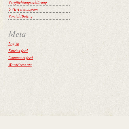
Verpflichtungserklärung
UVE-Telefonspam
VorsichtBetrug
Meta
Log in
Entries feed
Comments feed
WordPress.org