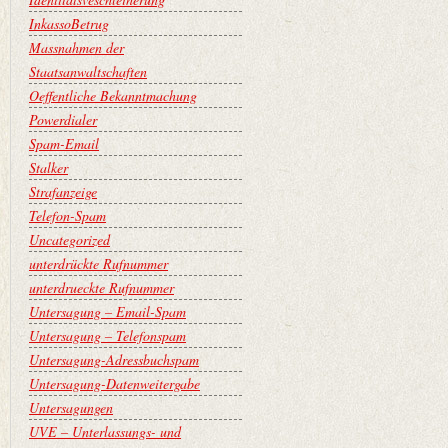
InkassoBetrug
Massnahmen der
Staatsanwaltschaften
Oeffentliche Bekanntmachung
Powerdialer
Spam-Email
Stalker
Strafanzeige
Telefon-Spam
Uncategorized
unterdrückte Rufnummer
unterdrueckte Rufnummer
Untersagung – Email-Spam
Untersagung – Telefonspam
Untersagung-Adressbuchspam
Untersagung-Datenweitergabe
Untersagungen
UVE – Unterlassungs- und