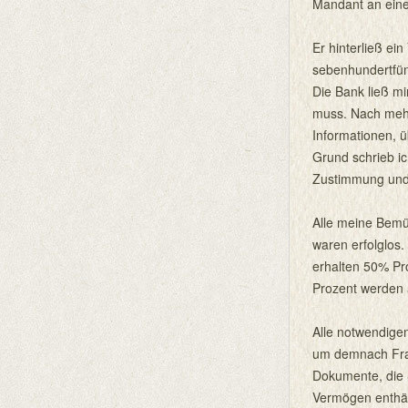
Mandant an eine
Er hinterließ ei
sebenhundertfünf
Die Bank ließ mi
muss. Nach mehre
Informationen, 
Grund schrieb i
Zustimmung und 
Alle meine Bem
waren erfolglos.
erhalten 50% Pr
Prozent werden 
Alle notwendige
um demnach Frag
Dokumente, die S
Vermögen enthäl