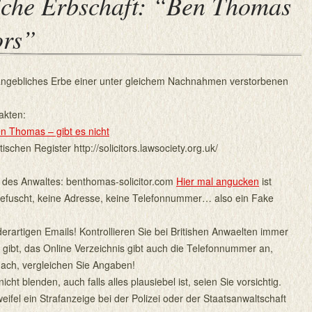
iche Erbschaft: “Ben Thomas
ors”
angebliches Erbe einer unter gleichem Nachnahmen verstorbenen
akten:
n Thomas – gibt es nicht
schen Register http://solicitors.lawsociety.org.uk/
e des Anwaltes: benthomas-solicitor.com
Hier mal angucken
ist
gefuscht, keine Adresse, keine Telefonnummer… also ein Fake
erartigen Emails! Kontrollieren Sie bei Britishen Anwaelten immer
e gibt, das Online Verzeichnis gibt auch die Telefonnummer an,
nach, vergleichen Sie Angaben!
icht blenden, auch falls alles plausiebel ist, seien Sie vorsichtig.
weifel ein Strafanzeige bei der Polizei oder der Staatsanwaltschaft