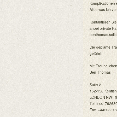
Komplikationen 
Alles was ich vo
Kontaktieren Si
anbei private F
benthomas.solic
Die geplante Tra
geführt.
Mit Freundliche
Ben Thomas
Suite 2
152-156 Kentis
LONDON NW1 
Tel. +44179268
Fax. +4420331