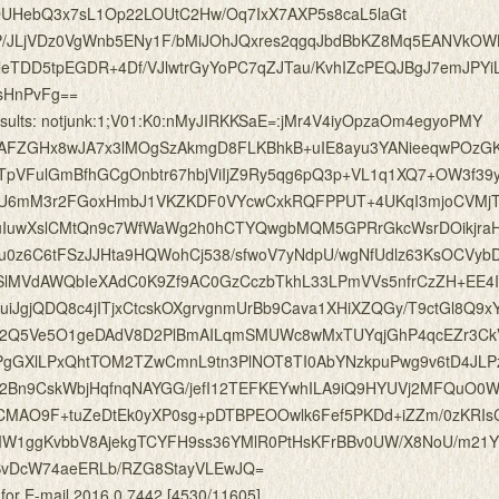
DUHebQ3x7sL1Op22LOUtC2Hw/Oq7IxX7AXP5s8caL5laGt
TP/JLjVDz0VgWnb5ENy1F/bMiJOhJQxres2qgqJbdBbKZ8Mq5EANVkO
leTDD5tpEGDR+4Df/VJlwtrGyYoPC7qZJTau/KvhIZcPEQJBgJ7emJPYi
wsHnPvFg==
rresults: notjunk:1;V01:K0:nMyJIRKKSaE=:jMr4V4iyOpzaOm4egyoPMY
lAFZGHx8wJA7x3lMOgSzAkmgD8FLKBhkB+uIE8ayu3YANieeqwPOzG
fTpVFulGmBfhGCgOnbtr67hbjViIjZ9Ry5qg6pQ3p+VL1q1XQ7+OW3f39
l4U6mM3r2FGoxHmbJ1VKZKDF0VYcwCxkRQFPPUT+4UKqI3mjoCVMjT
uIuwXslCMtQn9c7WfWaWg2h0hCTYQwgbMQM5GPRrGkcWsrDOikjra
u0z6C6tFSzJJHta9HQWohCj538/sfwoV7yNdpU/wgNfUdlz63KsOCVyb
QSlMVdAWQbIeXAdC0K9Zf9AC0GzCczbTkhL33LPmVVs5nfrCzZH+EE4
iJgjQDQ8c4jITjxCtcskOXgrvgnmUrBb9Cava1XHiXZQGy/T9ctGl8Q9x
R2Q5Ve5O1geDAdV8D2PlBmAILqmSMUWc8wMxTUYqjGhP4qcEZr3C
PgGXlLPxQhtTOM2TZwCmnL9tn3PlNOT8TI0AbYNzkpuPwg9v6tD4JLP
Q52Bn9CskWbjHqfnqNAYGG/jefI12TEFKEYwhILA9iQ9HYUVj2MFQuO0
VCMAO9F+tuZeDtEk0yXP0sg+pDTBPEOOwlk6Fef5PKDd+iZZm/0zKRI
UMW1ggKvbbV8AjekgTCYFH9ss36YMlR0PtHsKFrBBv0UW/X8NoU/m21
ISvDcW74aeERLb/RZG8StayVLEwJQ=
 for E-mail 2016.0.7442 [4530/11605]