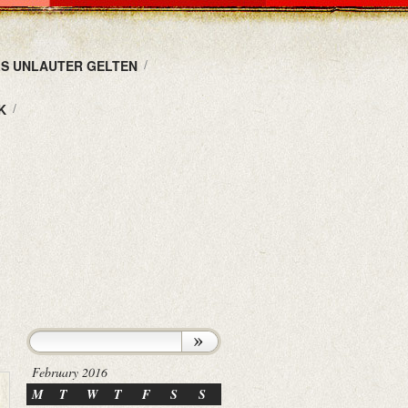
LS UNLAUTER GELTEN
K
February 2016
M
T
W
T
F
S
S