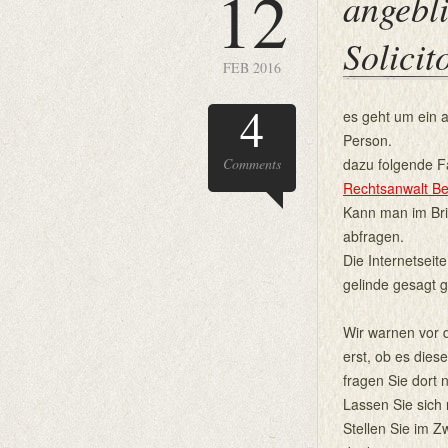
12
angebl
Solicit
FEB 2016
4
es geht um ein 
Person.
Comments
dazu folgende F
Rechtsanwalt Be
Kann man im Briti
abfragen.
Die Internetseit
gelinde gesagt 
Wir warnen vor d
erst, ob es dies
fragen Sie dort 
Lassen Sie sich n
Stellen Sie im Z