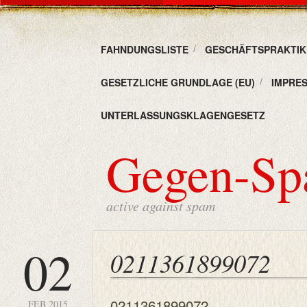
FAHNDUNGSLISTE
GESCHÄFTSPRAKTIKE
GESETZLICHE GRUNDLAGE (EU)
IMPRE
UNTERLASSUNGSKLAGENGESETZ
Gegen-S
active against spam
02
0211361899072
0211361899072
FEB 2015