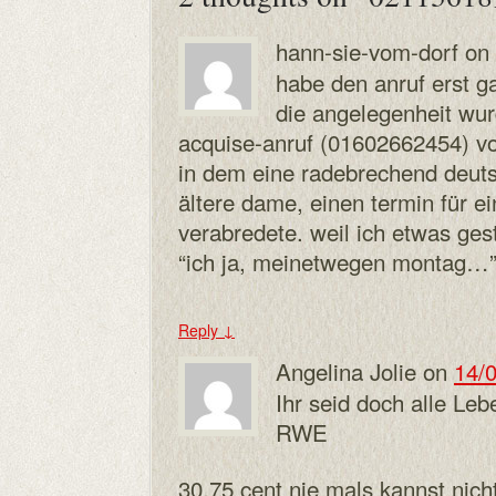
hann-sie-vom-dorf
on
habe den anruf erst 
die angelegenheit wur
acquise-anruf (01602662454) vor
in dem eine radebrechend deuts
ältere dame, einen termin für e
verabredete. weil ich etwas ge
“ich ja, meinetwegen montag…
Reply
↓
Angelina Jolie
on
14/0
Ihr seid doch alle Leb
RWE
30,75 cent nie mals kannst nich