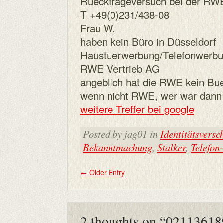
Rueckfrageversuch bei der R
T +49(0)231/438-08
Frau W.
haben kein Büro in Düsseldorf
Haustuerwerbung/Telefonwerbu
RWE Vertrieb AG
angeblich hat die RWE kein Bue
wenn nicht RWE, wer war dann 
weitere Treffer bei google
Posted by jag01 in
Identitätsversc
Bekanntmachung
,
Stalker
,
Telefon
←
Older Entry
2 thoughts on “
02113618