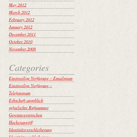
May 2012
March 2012
February 2012
January 2012
December 2011
October 2010
November 2008
Categories
Einstweilige Verfügung – Emailspam
Einstweilige Verfügung –
Telefonspam
Erbschaft angeblich
gefaelschte Rufnummer
Gewinnversprechen
Hackerangriff
Identitätsverschleiherung
Identitätsveschleiherung