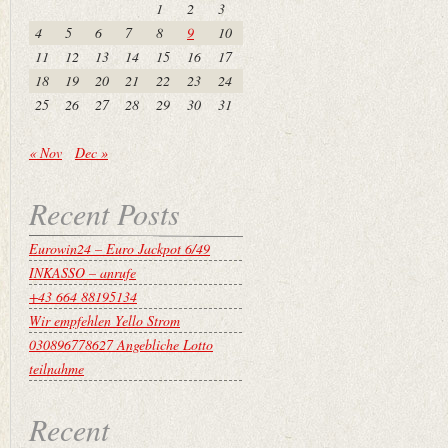
1
2
3
4
5
6
7
8
9
10
11
12
13
14
15
16
17
18
19
20
21
22
23
24
25
26
27
28
29
30
31
« Nov
Dec »
Recent Posts
Eurowin24 – Euro Jackpot 6/49
INKASSO – anrufe
+43 664 88195134
Wir empfehlen Yello Strom
030896778627 Angebliche Lotto
teilnahme
Recent