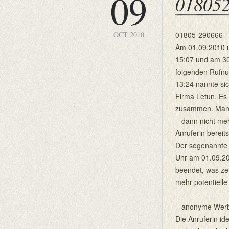
09
01805
OCT 2010
01805-290666
Am 01.09.2010 
15:07 und am 30
folgenden Rufnu
13:24 nannte si
Firma Letun. Es
zusammen. Mann w
– dann nicht me
Anruferin bereit
Der sogenannte 
Uhr am 01.09.20
beendet, was zei
mehr potentielle
– anonyme Werb
Die Anruferin id