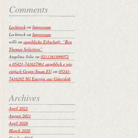
Comments
Lechtreck
on
Impressum
Lechtreck
on
Impressum
willi
on
angebliche Erbschaft: “Ben
Thomas Solicitors”
Angelina Jolie
on
0211361899072
» 05421-741627961 angeblich e wie
einfach Gegen-Spam.EU
on
05241-
7416202 SG Energie aus Gütersloh
Archives
April 2022
August 2021
April 2020
March 2020
October 2018