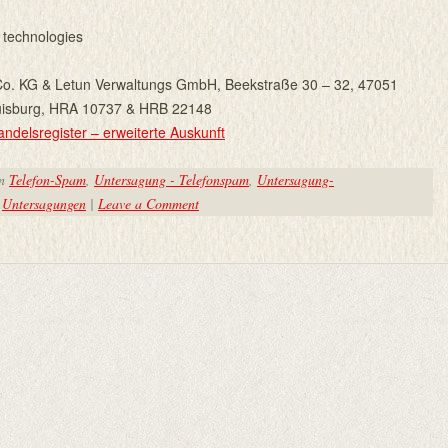
 technologies
o. KG & Letun Verwaltungs GmbH, Beekstraße 30 – 32, 47051
uisburg, HRA 10737 & HRB 22148
andelsregister – erweiterte Auskunft
in
Telefon-Spam
,
Untersagung - Telefonspam
,
Untersagung-
,
Untersagungen
|
Leave a Comment