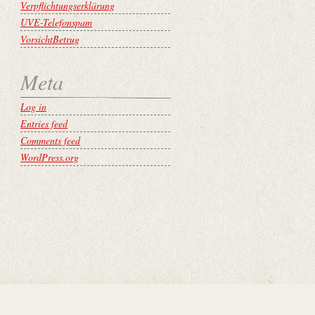
Verpflichtungserklärung
UVE-Telefonspam
VorsichtBetrug
Meta
Log in
Entries feed
Comments feed
WordPress.org