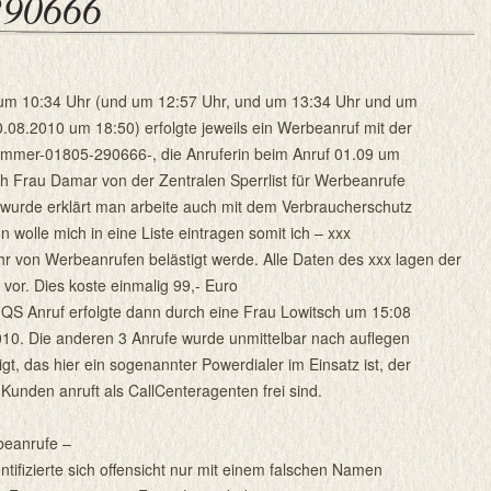
290666
um 10:34 Uhr (und um 12:57 Uhr, und um 13:34 Uhr und um
.08.2010 um 18:50) erfolgte jeweils ein Werbeanruf mit der
mmer-01805-290666-, die Anruferin beim Anruf 01.09 um
ch Frau Damar von der Zentralen Sperrlist für Werbeanrufe
 wurde erklärt man arbeite auch mit dem Verbraucherschutz
olle mich in eine Liste eintragen somit ich – xxx
hr von Werbeanrufen belästigt werde. Alle Daten des xxx lagen der
s vor. Dies koste einmalig 99,- Euro
QS Anruf erfolgte dann durch eine Frau Lowitsch um 15:08
10. Die anderen 3 Anrufe wurde unmittelbar nach auflegen
gt, das hier ein sogenannter Powerdialer im Einsatz ist, der
 Kunden anruft als CallCenteragenten frei sind.
eanrufe –
entifizierte sich offensicht nur mit einem falschen Namen