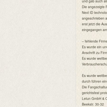
und gab auch al
Die angezeigte 
Next ID technol
angeschrieben an
erst jetzt die A
eingegangen am 
– fehlende Fir
Es wurde ein un
Anschrift zu F
Es wurde wettbe
Verbrauchersch
Es wurde wettbe
durch führen ein
Die Fangschaltu
gerichtsfest proto
Letun GmbH & 
Beekstr. 30-32