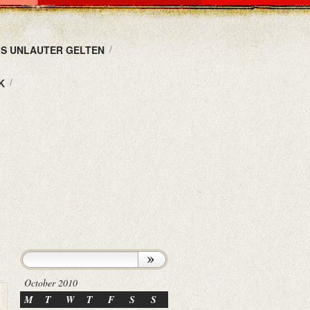
LS UNLAUTER GELTEN
K
October 2010
M
T
W
T
F
S
S