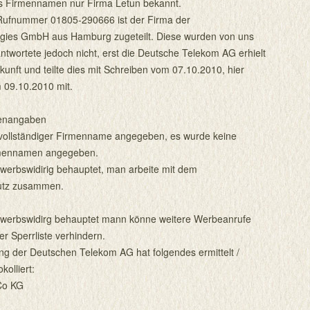
s Firmennamen nur Firma Letun bekannt.
Rufnummer 01805-290666 ist der Firma der
ogies GmbH aus Hamburg zugeteilt. Diese wurden von uns
twortete jedoch nicht, erst die Deutsche Telekom AG erhielt
uskunft und teilte dies mit Schreiben vom 07.10.2010, hier
09.10.2010 mit.
menangaben
vollständiger Firmenname angegeben, es wurde keine
irmennamen angegeben.
werbswidirig behauptet, man arbeite mit dem
utz zusammen.
werbswidirg behauptet mann könne weitere Werbeanrufe
er Sperrliste verhindern.
ng der Deutschen Telekom AG hat folgendes ermittelt /
kolliert:
Co KG