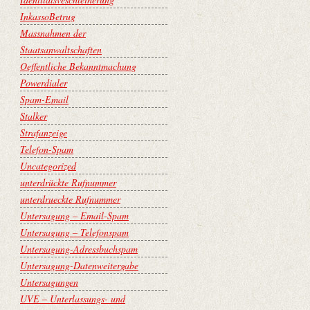
InkassoBetrug
Massnahmen der
Staatsanwaltschaften
Oeffentliche Bekanntmachung
Powerdialer
Spam-Email
Stalker
Strafanzeige
Telefon-Spam
Uncategorized
unterdrückte Rufnummer
unterdrueckte Rufnummer
Untersagung – Email-Spam
Untersagung – Telefonspam
Untersagung-Adressbuchspam
Untersagung-Datenweitergabe
Untersagungen
UVE – Unterlassungs- und