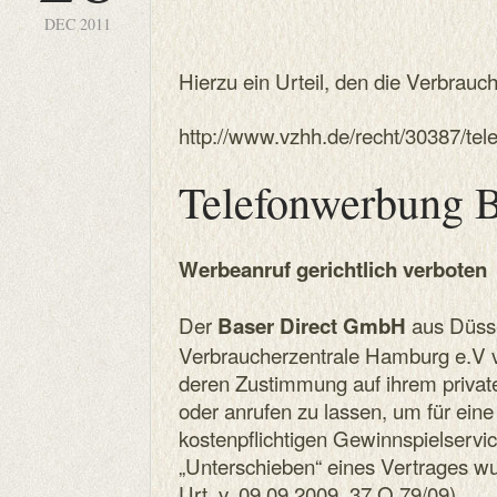
DEC 2011
Hierzu ein Urteil, den die Verbrauch
http://www.vzhh.de/recht/30387/te
Telefonwerbung 
Werbeanruf gerichtlich verboten
Der
aus Düsse
Baser
Direct GmbH
Verbraucherzentrale Hamburg e.V 
deren Zustimmung auf ihrem privat
oder anrufen zu lassen, um für ein
kostenpflichtigen Gewinnspielservi
„Unterschieben“ eines Vertrages wu
Urt. v. 09.09.2009, 37 O 79/09).