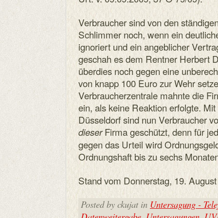
Verbraucher sind von den ständige
Schlimmer noch, wenn ein deutlich
ignoriert und ein angeblicher Vertr
geschah es dem Rentner Herbert D.
überdies noch gegen eine unberech
von knapp 100 Euro zur Wehr setze
Verbraucherzentrale mahnte die Fi
ein, als keine Reaktion erfolgte. M
Düsseldorf sind nun Verbraucher vor
Firma geschützt, denn für je
dieser
gegen das Urteil wird Ordnungsgeld
Ordnungshaft bis zu sechs Monaten
Stand vom Donnerstag, 19. August
Posted by ckujat in
Untersagung - Tel
Datenweitergabe
,
Untersagungen
,
UVE