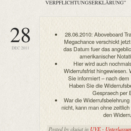
VERPFLICHTUNGSERKLÄRUNG”
28
28.06.2010: Aboveboard Tra
Megachance verschickt jetz
das Datum fuer das angeblic
DEC 2011
amerikanischer Notat
Hier wird auch nochmal
Widerrufsfrist hingewiesen.
Sie informiert – nach dem 
Haben Sie die Widerrufsb
Gespraech per E
War die Widerrufsbelehrung 
nicht, kann man ohne zeitli
den Widerru
Posted by ckujat in
UVE - Unterlassung