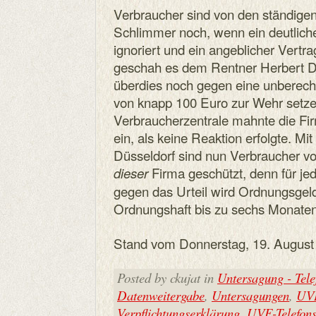
Verbraucher sind von den ständige
Schlimmer noch, wenn ein deutlich
ignoriert und ein angeblicher Vertr
geschah es dem Rentner Herbert D.
überdies noch gegen eine unberech
von knapp 100 Euro zur Wehr setze
Verbraucherzentrale mahnte die Fi
ein, als keine Reaktion erfolgte. M
Düsseldorf sind nun Verbraucher vor
Firma geschützt, denn für je
dieser
gegen das Urteil wird Ordnungsgeld
Ordnungshaft bis zu sechs Monaten
Stand vom Donnerstag, 19. August
Posted by ckujat in
Untersagung - Tel
Datenweitergabe
,
Untersagungen
,
UVE
Verpflichtungserklärung
,
UVE-Telefon