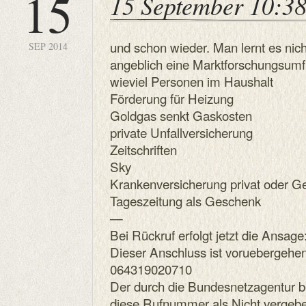
15
15 September 10:3
und schon wieder. Man lernt es nich
SEP 2014
angeblich eine Marktforschungsumf
wieviel Personen im Haushalt
Förderung für Heizung
Goldgas senkt Gaskosten
private Unfallversicherung
Zeitschriften
Sky
Krankenversicherung privat oder Ge
Tageszeitung als Geschenk
—
Bei Rückruf erfolgt jetzt die Ansage
Dieser Anschluss ist voruebergehend
064319020710
Der durch die Bundesnetzagentur be
diese Rufnummer als Nicht vergeb