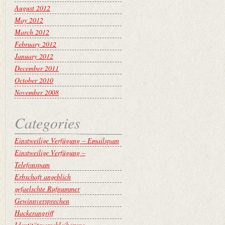
August 2012
May 2012
March 2012
February 2012
January 2012
December 2011
October 2010
November 2008
Categories
Einstweilige Verfügung – Emailspam
Einstweilige Verfügung –
Telefonspam
Erbschaft angeblich
gefaelschte Rufnummer
Gewinnversprechen
Hackerangriff
Identitätsverschleiherung