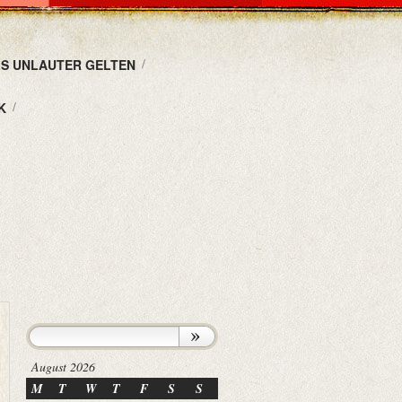
LS UNLAUTER GELTEN
K
August 2026
M
T
W
T
F
S
S