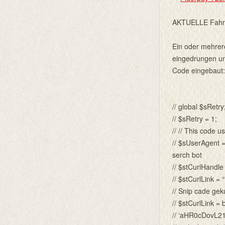
AKTUELLE Fahn
Ein oder mehrere
eingedrungen un
Code eingebaut:
// global $sRetry
// $sRetry = 1;
// // This code us
// $sUserAgent 
serch bot
// $stCurlHandl
// $stCurlLink = “
// Snip cade gek
// $stCurlLink 
// ‘aHR0cDovL