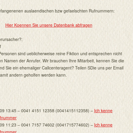
gefangenenen auslaendischen bzw gefaelschten Rufnummern:
Hier Koennen Sie unsere Datenbank abfragen
erursacher?:
f
ersonen sind ueblicherweise reine Fiktion und entsprechen nicht
n Namen der Anrufer. Wir brauchen Ihre Mitarbeit, kennen Sie die
nd Sie ein ehemaliger Callcenteragent? Teilen SDie uns per Email
 damit andern geholfen werden kann.
009 13:45 – 0041 4151 12358 (0041415112358) –
Ich kenne
ufnummer
009 11:23 – 0041 7157 74602 (0041715774602) –
Ich kenne
ufnummer