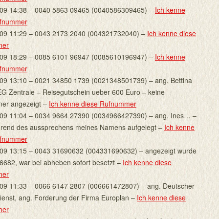
009 14:38 – 0040 5863 09465 (0040586309465) –
Ich kenne
ufnummer
009 11:29 – 0043 2173 2040 (004321732040) –
Ich kenne diese
mer
009 18:29 – 0085 6101 96947 (0085610196947) –
Ich kenne
ufnummer
09 13:10 – 0021 34850 1739 (0021348501739) – ang. Bettina
EG Zentrale – Reisegutschein ueber 600 Euro – keine
er angezeigt –
Ich kenne diese Rufnummer
09 11:04 – 0034 9664 27390 (0034966427390) – ang. Ines… –
hrend des aussprechens meines Namens aufgelegt –
Ich kenne
ufnummer
09 13:15 – 0043 31690632 (004331690632) – angezeigt wurde
682, war bei abheben sofort besetzt –
Ich kenne diese
mer
09 11:33 – 0066 6147 2807 (006661472807) – ang. Deutscher
ienst, ang. Forderung der Firma Europlan –
Ich kenne diese
mer