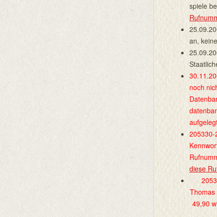
spiele be
Rufnum
25.09.20
an, kein
25.09.20
Staatlic
30.11.20
noch nic
Datenban
datenban
aufgeleg
205330-2
Kennwort
Rufnumme
diese R
2053
Thomas S
49,90 w