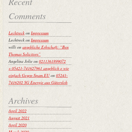
Recent
Comments
Lechtreck
on
Impressum
Lechtreck
on
Impressum
willi
on
angebliche Erbschaft: “Ben
Thomas Solicitors”
Angelina Jolie
on
0211361899072
» 05421-741627961 angeblich e wie
einfach Gegen-Spam.EU
on
05241-
7416202 SG Energie aus Gütersloh
Archives
April 2022
August 2021
April 2020
March 2020