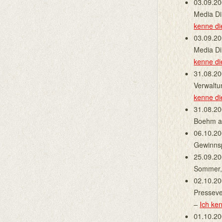
03.09.20
Media Di
kenne d
03.09.20
Media Di
kenne d
31.08.20
Verwaltu
kenne d
31.08.20
Boehm au
06.10.2
Gewinnsp
25.09.20
Sommer,
02.10.2
Presseve
–
Ich ke
01.10.20