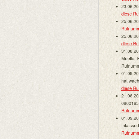
23.06.2
diese R
25.06.2
Rufnum
25.06.2
diese R
31.08.20
Mueller 
Rufnumm
01.09.20
hat wae
diese R
21.08.20
08001656
Rufnum
01.09.20
Inkassod
Rufnum