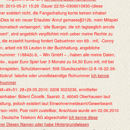
0: 2010-05-21 15:29 -Dauer 22:50–0306010930-(diese
r existiert nicht, die Fangschaltung konte keinen inhaber
n)Dies ist ein neuer Erlaubter Anruf gemaess§312b, mein Mitspiel
omatisch verlaengert, “alle Buerger, die ich tagtaeglich anrufe
toert”, sind angeblich verpflichtet mich ueber meine Rechte zu
, die erzaehlt humbug fordert Gebuehren von 69.- mtl, -Conny
, arbeit mit 55 Leuten in der Buchhaltung, angebliche
nummer: 118842c-b, – Win GmbH – ,-haben alle meine Daten,
to-, super Euro Spiel fuer 3 Monate zu 54,50 Euro mtl, mtl bei
nnspielen, Schutzkennwort: 508 Glueckszahlen:(2-8-16-22-29-
Rückruf: falsche oder unvollstaendige Rufnummer
Ich kenne
ufnummer
8+49+51: 28+29.05.2010: 0208 3023236, ermittelter
sinhaber: Bülent Özcelik, Saarstr. 2, 46045 Oberhausen laut
ltung, jedoch existiert laut Einwohnermeldeamt/Gewerbeamt
rson nicht, Post nicht zustellbar, Anschluss wurde am 02.06.2010
e Deutsche Telekom AG abgeschaltet
Ich kenne diese
er Diesen Namen oder habe Hintergrundwissen