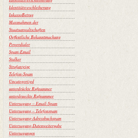
Identitätsveschleiherung
InkassoBetrug
Massnahmen der
Staatsanwaltschaften
Oeffentliche Bekanntmachung
Powerdialer
Spam-Email
Stalker
Strafanzeige
Telefon-Spam
Uncategorized
unterdrückte Rufnummer
unterdrueckte Rufnummer
Untersagung – Email-Spam
Untersagung – Telefonspam
Untersagung-Adressbuchspam
Untersagung-Datenweitergabe
Untersagungen