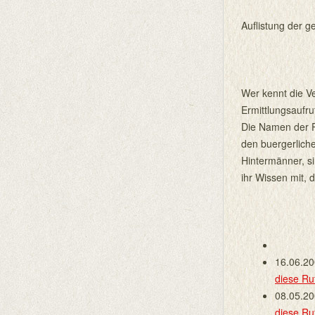
Auflistung der 
Wer kennt die V
Ermittlungsaufru
Die Namen der P
den buergerliche
Hintermänner, si
ihr Wissen mit,
16.06.2
diese R
08.05.2
diese R