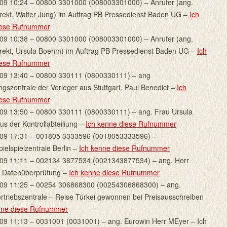
09 10:24 – 00800 3301000 (008003301000) – Anrufer (ang.
rekt, Walter Jung) im Auftrag PB Pressedienst Baden UG –
Ich
iese Rufnummer
09 10:38 – 00800 3301000 (008003301000) – Anrufer (ang.
rekt, Ursula Boehm) im Auftrag PB Pressedienst Baden UG –
Ich
iese Rufnummer
09 13:40 – 00800 330111 (0800330111) – ang
ngszentrale der Verleger aus Stuttgart, Paul Benedict –
Ich
iese Rufnummer
09 13:50 – 00800 330111 (0800330111) – ang. Frau Ursula
s der Kontrollabteiliung –
Ich kenne diese Rufnummer
009 17:31 – 001805 3333596 (0018053333596) –
ielspielzentrale Berlin –
Ich kenne diese Rufnummer
09 11:11 – 002134 3877534 (0021343877534) – ang. Herr
 Datenüberprüfung –
Ich kenne diese Rufnummer
009 11:25 – 00254 306868300 (00254306868300) – ang.
rtriebszentrale – Reise Türkei gewonnen bei Preisausschreiben
nne diese Rufnummer
09 11:13 – 0031001 (0031001) – ang. Eurowin Herr MEyer – Ich