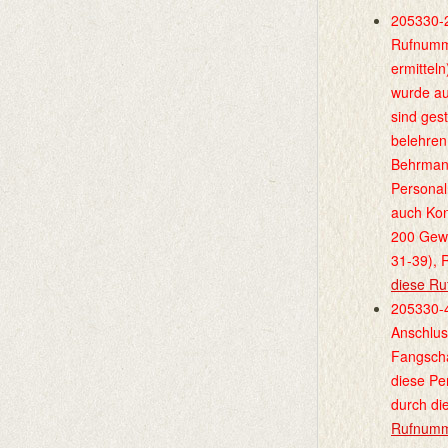
205330-2
Rufnumme
ermittel
wurde aut
sind ges
belehren
Behrmann
Personal
auch Kon
200 Gewi
31-39), 
diese R
205330-4
Anschlus
Fangscha
diese Pe
durch di
Rufnumm