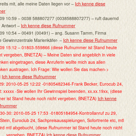
reits mit, alle meine Daten liegen vor –
Ich kenne diese
mer
09 10:59 – 0038 588807277 (0038588807277) – ruft dauernd
e Antwort –
Ich kenne diese Rufnummer
09 10:54 – 00491 (00491) – ang. Susann Tamm, Firma
he Gewinnzentrale Marienkäfer- –
Ich kenne diese Rufnummer
09 15:12 – 01803-559866 (diese Rufnummer ist Stand heute
ht vergeben, BNETZA) – Meine Daten sind angeblich in viele
ken eingetragen, diese Anruferin wollte mich aus allen
ken austragen. Ich Frage: Wie wollen Sie das machen->
t
Ich kenne diese Rufnummer
9: 2010-05-25 12:22 -01805482346-Frank Becker, Eurocub 24,
: xxxxx -Sie wollen Ihr Gewinnspiel beenden, xx.xx.19xx, (diese
r ist Stand heute noch nicht vergeben, BNETZA)
Ich kenne
ufnummer
30-30: 2010-05-25 17:53 -01805184954-Kontrollanruf zu 29,
tein, Euroclub 24, Sachpreisausspielungen, Sofortrente etc, mtl
ird mtl abgebucht, (diese Rufnummer ist Stand heute noch nicht
vergeben, BNETZA)
Ich kenne diese Rufnummer