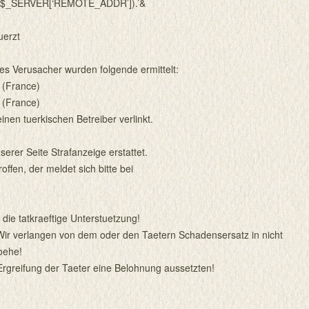
ode($_SERVER[‘REMOTE_ADDR’]).’&
uerzt
es Verusacher wurden folgende ermittelt:
 (France)
 (France)
inen tuerkischen Betreiber verlinkt.
erer Seite Strafanzeige erstattet.
offen, der meldet sich bitte bei
 die tatkraeftige Unterstuetzung!
Wir verlangen von dem oder den Taetern Schadensersatz in nicht
oehe!
Ergreifung der Taeter eine Belohnung aussetzten!