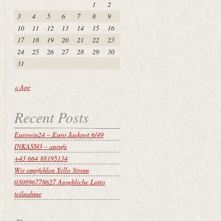
1
2
3
4
5
6
7
8
9
10
11
12
13
14
15
16
17
18
19
20
21
22
23
24
25
26
27
28
29
30
31
« Apr
Recent Posts
Eurowin24 – Euro Jackpot 6/49
INKASSO – anrufe
+43 664 88195134
Wir empfehlen Yello Strom
030896778627 Angebliche Lotto
teilnahme