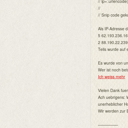
// ip=’.urlenc
//
// Snip code gek
Als IP-Adresse d
5 62.193.236.16
2 88.190.22.239
Teils wurde auf e
Es wurde von uns
Wer ist noch betr
Ich weiss mehr
Vielen Dank fuer
Ach uebrigens: 
unerheblicher H
Wir werden zur 
—————