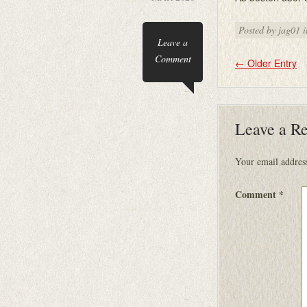
Posted by jag01 
Leave a
Comment
←
Older Entry
Leave a R
Your email address
Comment
*