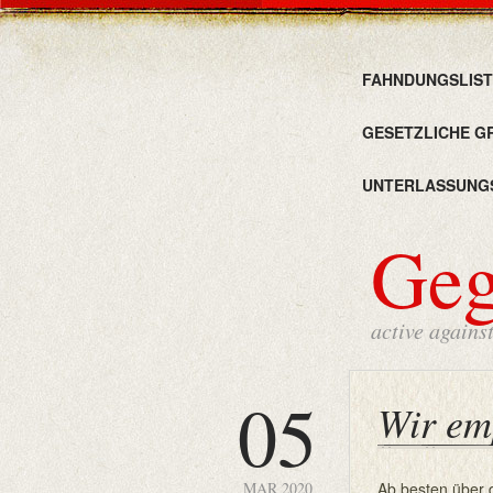
FAHNDUNGSLIST
GESETZLICHE G
UNTERLASSUNG
Ge
active agains
05
Wir em
MAR 2020
Ab besten über 