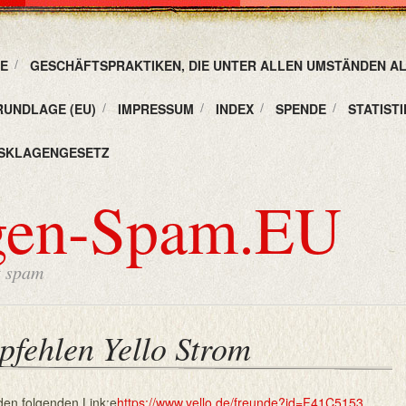
E
GESCHÄFTSPRAKTIKEN, DIE UNTER ALLEN UMSTÄNDEN A
RUNDLAGE (EU)
IMPRESSUM
INDEX
SPENDE
STATISTI
SKLAGENGESETZ
gen-Spam.EU
t spam
pfehlen Yello Strom
den folgenden Link:e
https://www.yello.de/freunde?id=F41C5153