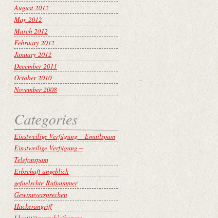
August 2012
May 2012
March 2012
February 2012
January 2012
December 2011
October 2010
November 2008
Categories
Einstweilige Verfügung – Emailspam
Einstweilige Verfügung –
Telefonspam
Erbschaft angeblich
gefaelschte Rufnummer
Gewinnversprechen
Hackerangriff
Identitätsverschleiherung