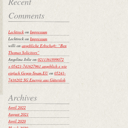
Recent
Comments
Lechtreck
on
Impressum
Lechtreck
on
Impressum
willi
on
angebliche Erbschaft: “Ben
Thomas Solicitors”
Angelina Jolie
on
0211361899072
» 05421-741627961 angeblich e wie
einfach Gegen-Spam.EU
on
05241-
7416202 SG Energie aus Gütersloh
Archives
April 2022
August 2021
April 2020
March 2020