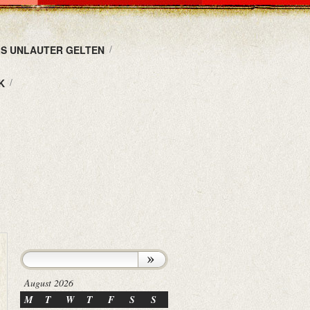
LS UNLAUTER GELTEN
K
August 2026
M
T
W
T
F
S
S