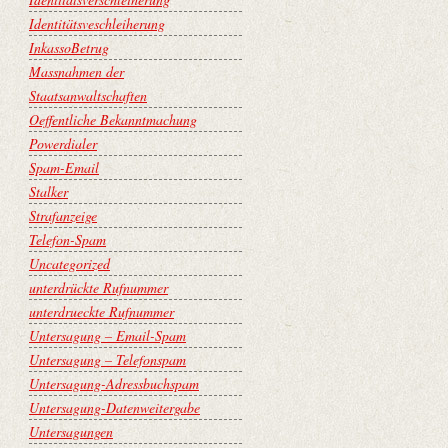
Identitätsveschleiherung
InkassoBetrug
Massnahmen der
Staatsanwaltschaften
Oeffentliche Bekanntmachung
Powerdialer
Spam-Email
Stalker
Strafanzeige
Telefon-Spam
Uncategorized
unterdrückte Rufnummer
unterdrueckte Rufnummer
Untersagung – Email-Spam
Untersagung – Telefonspam
Untersagung-Adressbuchspam
Untersagung-Datenweitergabe
Untersagungen