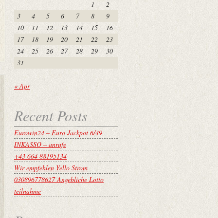
1
2
3
4
5
6
7
8
9
10
11
12
13
14
15
16
17
18
19
20
21
22
23
24
25
26
27
28
29
30
31
« Apr
Recent Posts
Eurowin24 – Euro Jackpot 6/49
INKASSO – anrufe
+43 664 88195134
Wir empfehlen Yello Strom
030896778627 Angebliche Lotto
teilnahme