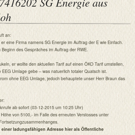
7416202 SG Energie aus
loh
ft an:
tt er eine Firma namens SG Energie im Auftrag der E wie Einfach.
u Beginn des Gespräches im Auftrag der RWE.
ukeln, er wollte den aktuellen Tarif auf einen ÖKO Tarif umstellen,
e EEG Umlage gebe – was natuerlich totaler Quatsch ist.
Strom ohne EEG Umlage, jedoch behauptete unser Herr Braun das
er:
 Anrufe ab sofort (03-12-2015 um 10:25 Uhr)
n Höhe von 5100,- im Falle des erneuten Verstosses unter
 Fortsetzungzusammenhanges.
 einer ladungsfähigen Adresse hier als Öffentliche