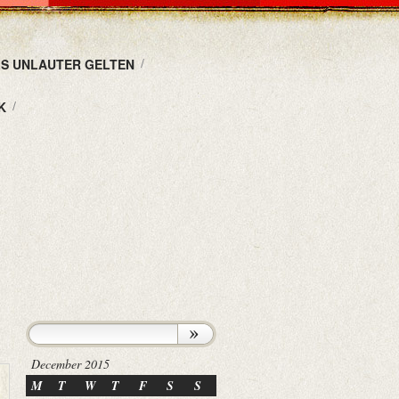
LS UNLAUTER GELTEN
K
December 2015
M
T
W
T
F
S
S