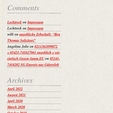
Comments
Lechtreck
on
Impressum
Lechtreck
on
Impressum
willi
on
angebliche Erbschaft: “Ben
Thomas Solicitors”
Angelina Jolie
on
0211361899072
» 05421-741627961 angeblich e wie
einfach Gegen-Spam.EU
on
05241-
7416202 SG Energie aus Gütersloh
Archives
April 2022
August 2021
April 2020
March 2020