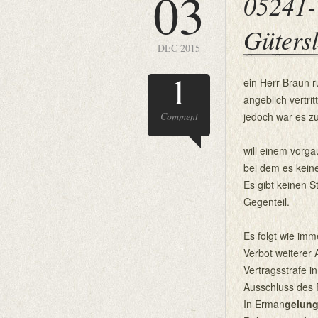
03
05241-
Güters
DEC 2015
1
ein Herr Braun ru
angeblich vertri
Comment
jedoch war es z
will einem vorga
bei dem es kein
Es gibt keinen 
Gegenteil.
Es folgt wie imm
Verbot weiterer
Vertragsstrafe i
Ausschluss des
In Erman
gelung