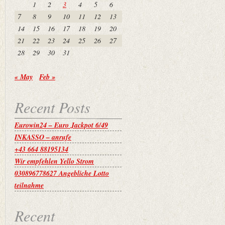
1
2
3
4
5
6
7
8
9
10
11
12
13
14
15
16
17
18
19
20
21
22
23
24
25
26
27
28
29
30
31
« May
Feb »
Recent Posts
Eurowin24 – Euro Jackpot 6/49
INKASSO – anrufe
+43 664 88195134
Wir empfehlen Yello Strom
030896778627 Angebliche Lotto
teilnahme
Recent