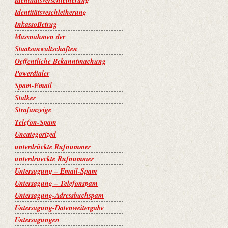
Identitätsverschleiherung
Identitätsveschleiherung
InkassoBetrug
Massnahmen der
Staatsanwaltschaften
Oeffentliche Bekanntmachung
Powerdialer
Spam-Email
Stalker
Strafanzeige
Telefon-Spam
Uncategorized
unterdrückte Rufnummer
unterdrueckte Rufnummer
Untersagung – Email-Spam
Untersagung – Telefonspam
Untersagung-Adressbuchspam
Untersagung-Datenweitergabe
Untersagungen