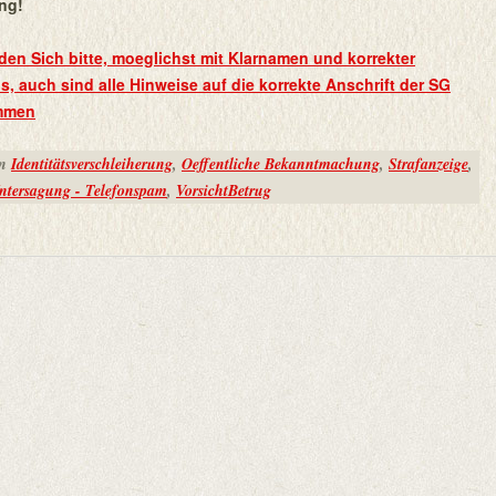
ng!
den Sich bitte, moeglichst mit Klarnamen und korrekter
s, auch sind alle Hinweise auf die korrekte Anschrift der SG
ommen
in
Identitätsverschleiherung
,
Oeffentliche Bekanntmachung
,
Strafanzeige
,
ntersagung - Telefonspam
,
VorsichtBetrug