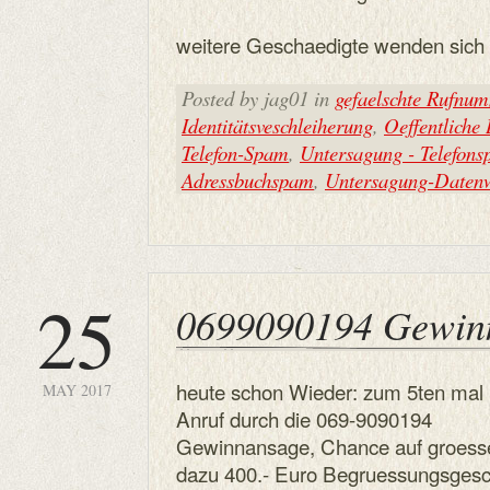
weitere Geschaedigte wenden sich e
Posted by jag01 in
gefaelschte Rufnu
Identitätsveschleiherung
,
Oeffentliche
Telefon-Spam
,
Untersagung - Telefon
Adressbuchspam
,
Untersagung-Datenw
25
0699090194 Gewin
heute schon Wieder: zum 5ten mal
MAY 2017
Anruf durch die 069-9090194
Gewinnansage, Chance auf groesse
dazu 400.- Euro Begruessungsgesc