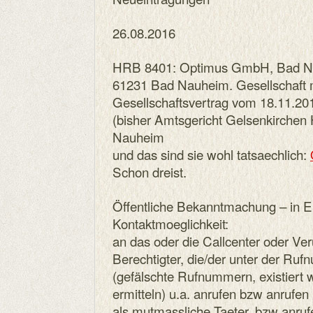
26.08.2016
HRB 8401: Optimus GmbH, Bad Nau
61231 Bad Nauheim. Gesellschaft m
Gesellschaftsvertrag vom 18.11.20
(bisher Amtsgericht Gelsenkirche
Nauheim
und das sind sie wohl tatsaechlich:
Schon dreist.
Öffentliche Bekanntmachung – in 
Kontaktmoeglichkeit:
an das oder die Callcenter oder Veru
Berechtigter, die/der unter der R
(gefälschte Rufnummern, existiert 
ermitteln) u.a. anrufen bzw anrufen
als mutmassliche Taeter, bzw anruf