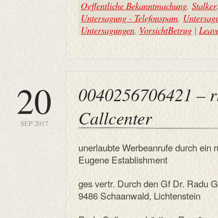
Oeffentliche Bekanntmachung
,
Stalker
Untersagung - Telefonspam
,
Untersag
Untersagungen
,
VorsichtBetrug
|
Leav
20
0040256706421 – r
Callcenter
SEP 2017
unerlaubte Werbeanrufe durch ein r
Eugene Establishment
ges vertr. Durch den Gf Dr. Radu G
9486 Schaanwald, Lichtenstein