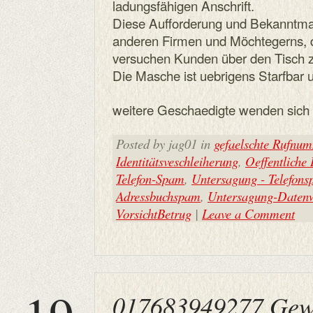
ladungsfähigen Anschrift.
Diese Aufforderung und Bekanntmach
anderen Firmen und Möchtegerns, 
versuchen Kunden über den Tisch z
Die Masche ist uebrigens Starfbar 
weitere Geschaedigte wenden sich e
Posted by jag01 in
gefaelschte Rufnu
Identitätsveschleiherung
,
Oeffentliche
Telefon-Spam
,
Untersagung - Telefon
Adressbuchspam
,
Untersagung-Datenw
VorsichtBetrug
|
Leave a Comment
017683949277 Gewi