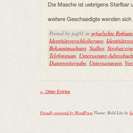
Die Masche ist uebrigens Starfbar 
weitere Geschaedigte wenden sich e
Posted by jag01 in
gefaelschte Rufnu
Identitätsverschleiherung
,
Identitätsve
Bekanntmachung
,
Stalker
,
Strafanzeig
Telefonspam
,
Untersagung-Adressbuc
Datenweitergabe
,
Untersagungen
,
Vor
←
Older Entries
Proudly powered by WordPress
Theme: Bold Life by
Ja