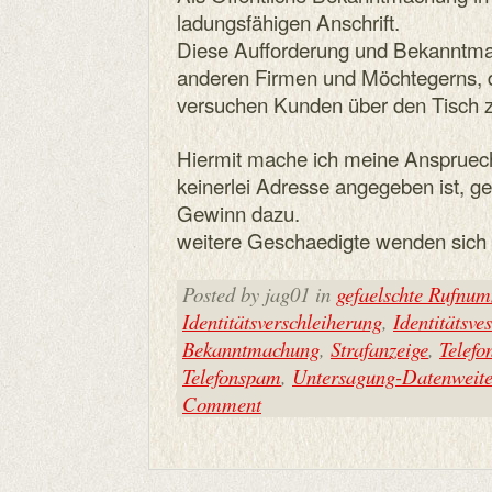
ladungsfähigen Anschrift.
Diese Aufforderung und Bekanntmach
anderen Firmen und Möchtegerns, 
versuchen Kunden über den Tisch z
Hiermit mache ich meine Anspruec
keinerlei Adresse angegeben ist, g
Gewinn dazu.
weitere Geschaedigte wenden sich e
Posted by jag01 in
gefaelschte Rufnu
Identitätsverschleiherung
,
Identitätsve
Bekanntmachung
,
Strafanzeige
,
Telef
Telefonspam
,
Untersagung-Datenweit
Comment