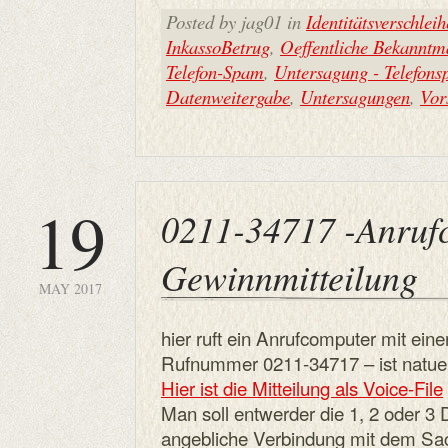
Posted by jag01 in
Identitätsverschlei
InkassoBetrug
,
Oeffentliche Bekannt
Telefon-Spam
,
Untersagung - Telefon
Datenweitergabe
,
Untersagungen
,
Vor
19
0211-34717 -Anruf
Gewinnmitteilung
MAY 2017
hier ruft ein Anrufcomputer mit ein
Rufnummer 0211-34717 – ist natuerl
Hier ist die Mitteilung als Voice-File
Man soll entwerder die 1, 2 oder 3
angebliche Verbindung mit dem Sach