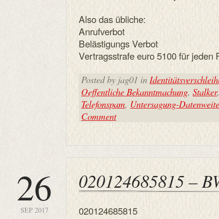
Also das übliche:
Anrufverbot
Belästigungs Verbot
Vertragsstrafe euro 5100 für jeden 
Posted by jag01 in
Identitätsverschlei
Oeffentliche Bekanntmachung
,
Stalker
Telefonspam
,
Untersagung-Datenweit
Comment
26
020124685815 – B
020124685815
SEP 2017