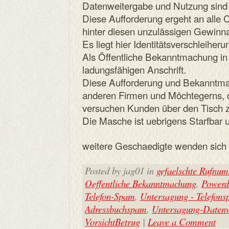
Datenweitergabe und Nutzung sind 
Diese Aufforderung ergeht an alle C
hinter diesen unzulässigen Gewinn
Es liegt hier Identitätsverschleiheru
Als Öffentliche Bekanntmachung in
ladungsfähigen Anschrift.
Diese Aufforderung und Bekanntmach
anderen Firmen und Möchtegerns, 
versuchen Kunden über den Tisch z
Die Masche ist uebrigens Starfbar 
weitere Geschaedigte wenden sich e
Posted by jag01 in
gefaelschte Rufnu
Oeffentliche Bekanntmachung
,
Powerd
Telefon-Spam
,
Untersagung - Telefon
Adressbuchspam
,
Untersagung-Datenw
VorsichtBetrug
|
Leave a Comment