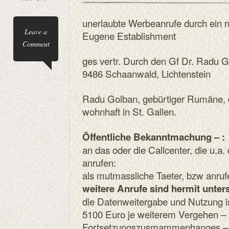
unerlaubte Werbeanrufe durch ein r
Leave a
Eugene Establishment
Comment
ges vertr. Durch den Gf Dr. Radu G
9486 Schaanwald, Lichtenstein
Radu Golban, gebürtiger Rumäne, d
wohnhaft in St. Gallen.
Öffentliche Bekanntmachung – :
an das oder die Callcenter, die u.a
anrufen:
als mutmassliche Taeter, bzw anruf
weitere Anrufe sind hermit unter
die Datenweitergabe und Nutzung is
5100 Euro je weiterem Vergehen – 
Fortsetzungszusmammenhanges – fa