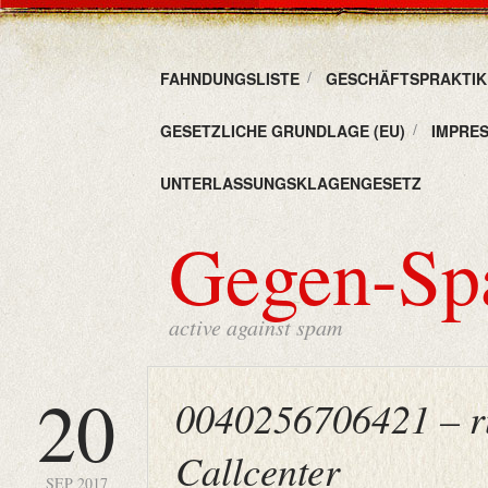
FAHNDUNGSLISTE
GESCHÄFTSPRAKTIKE
GESETZLICHE GRUNDLAGE (EU)
IMPRE
UNTERLASSUNGSKLAGENGESETZ
Gegen-S
active against spam
20
0040256706421 – r
Callcenter
SEP 2017