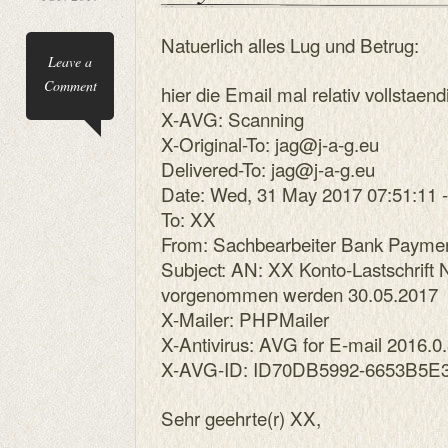
Natuerlich alles Lug und Betrug:
Leave a
Comment
hier die Email mal relativ vollstaend
X-AVG: Scanning
X-Original-To: jag@j-a-g.eu
Delivered-To: jag@j-a-g.eu
Date: Wed, 31 May 2017 07:51:11 
To: XX
From: Sachbearbeiter Bank Paym
Subject: AN: XX Konto-Lastschrift 
vorgenommen werden 30.05.2017
X-Mailer: PHPMailer
X-Antivirus: AVG for E-mail 2016.0
X-AVG-ID: ID70DB5992-6653B5E
Sehr geehrte(r) XX,