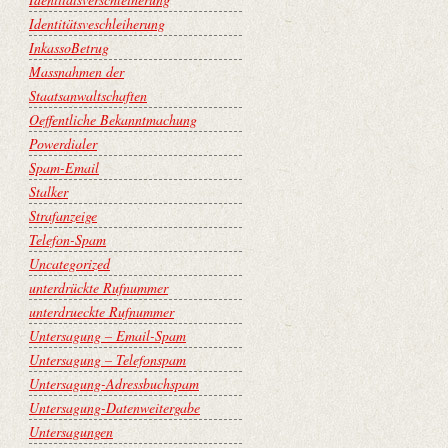
Identitätsveschleiherung
InkassoBetrug
Massnahmen der
Staatsanwaltschaften
Oeffentliche Bekanntmachung
Powerdialer
Spam-Email
Stalker
Strafanzeige
Telefon-Spam
Uncategorized
unterdrückte Rufnummer
unterdrueckte Rufnummer
Untersagung – Email-Spam
Untersagung – Telefonspam
Untersagung-Adressbuchspam
Untersagung-Datenweitergabe
Untersagungen