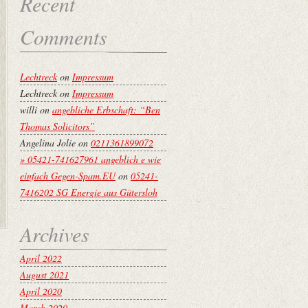
Recent
Comments
Lechtreck
on
Impressum
Lechtreck
on
Impressum
willi
on
angebliche Erbschaft: “Ben
Thomas Solicitors”
Angelina Jolie
on
0211361899072
» 05421-741627961 angeblich e wie
einfach Gegen-Spam.EU
on
05241-
7416202 SG Energie aus Gütersloh
Archives
April 2022
August 2021
April 2020
March 2020