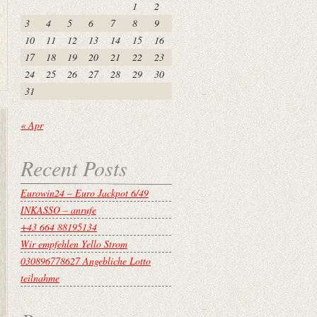
1
2
3
4
5
6
7
8
9
10
11
12
13
14
15
16
17
18
19
20
21
22
23
24
25
26
27
28
29
30
31
« Apr
Recent Posts
Eurowin24 – Euro Jackpot 6/49
INKASSO – anrufe
+43 664 88195134
Wir empfehlen Yello Strom
030896778627 Angebliche Lotto
teilnahme