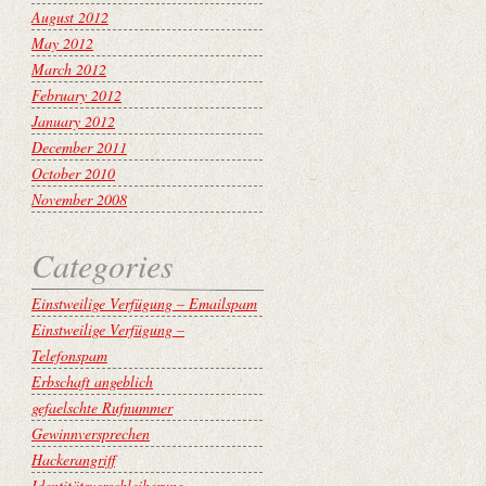
August 2012
May 2012
March 2012
February 2012
January 2012
December 2011
October 2010
November 2008
Categories
Einstweilige Verfügung – Emailspam
Einstweilige Verfügung –
Telefonspam
Erbschaft angeblich
gefaelschte Rufnummer
Gewinnversprechen
Hackerangriff
Identitätsverschleiherung