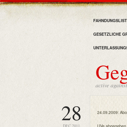
FAHNDUNGSLIST
GESETZLICHE G
UNTERLASSUNG
Ge
active agains
28
24.09.2009: Ab
DEC 2011
UVe abgegeben,