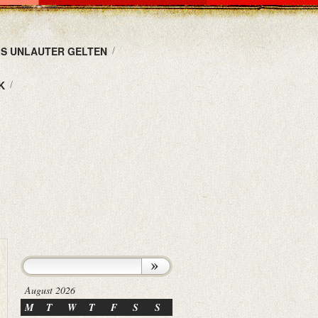
LS UNLAUTER GELTEN
K
August 2026
M
T
W
T
F
S
S