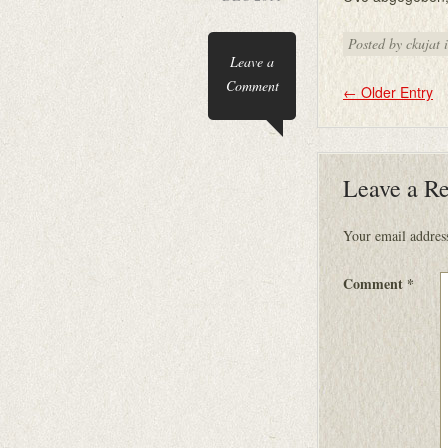
Posted by ckujat 
Leave a
Comment
←
Older Entry
Leave a R
Your email address
Comment
*