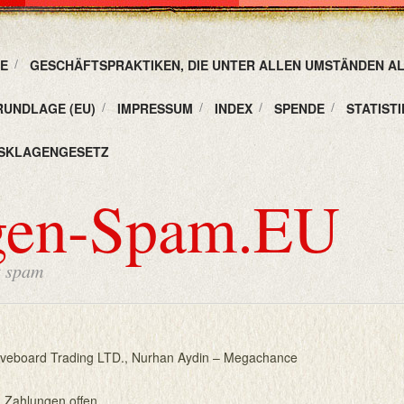
E
GESCHÄFTSPRAKTIKEN, DIE UNTER ALLEN UMSTÄNDEN A
RUNDLAGE (EU)
IMPRESSUM
INDEX
SPENDE
STATISTI
SKLAGENGESETZ
gen-Spam.EU
t spam
oveboard Trading LTD., Nurhan Aydin – Megachance
 Zahlungen offen