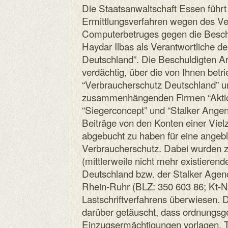
Die Staatsanwaltschaft Essen führt
Ermittlungsverfahren wegen des Ve
Computerbetruges gegen die Besch
Haydar Ilbas als Verantwortliche d
Deutschland”. Die Beschuldigten Ar
verdächtig, über die von Ihnen betr
“Verbraucherschutz Deutschland” u
zusammenhängenden Firmen “Akti
“Siegerconcept” und “Stalker Ange
Beiträge von den Konten einer Viel
abgebucht zu haben für eine angebl
Verbraucherschutz. Dabei wurden z
(mittlerweile nicht mehr existieren
Deutschland bzw. der Stalker Age
Rhein-Ruhr (BLZ: 350 603 86; Kt-N
Lastschriftverfahrens überwiesen. 
darüber getäuscht, dass ordnung
Einzugsermächtigungen vorlagen. T