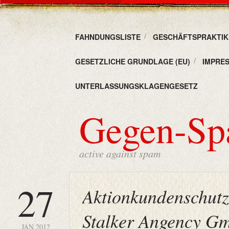
FAHNDUNGSLISTE
GESCHÄFTSPRAKTIKE
GESETZLICHE GRUNDLAGE (EU)
IMPRE
UNTERLASSUNGSKLAGENGESETZ
Gegen-S
active against spam
27
Aktionkundenschutz
Stalker Angency G
JAN 2012