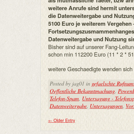
als mutmassliche Taeter, bzw anr
weitere Anrufe sind hermit unter
die Datenweitergabe und Nutzung
5100 Euro je weiterem Vergehen 
Fortsetzungszusmammenhanges – 
Datenweitergabe und Nutzung sin
Bisher sind auf unserer Fang-Leitung
schon min 112200 Euro (11 * 2 * 51
weitere Geschaedigte wenden sich e
Posted by jag01 in
gefaelschte Rufnu
Oeffentliche Bekanntmachung
,
Powerd
Telefon-Spam
,
Untersagung - Telefon
Datenweitergabe
,
Untersagungen
,
Vor
←
Older Entry