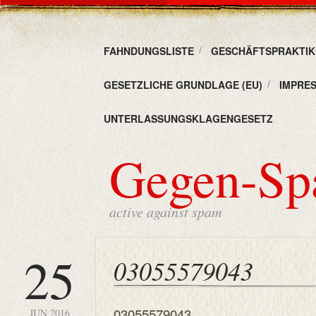
FAHNDUNGSLISTE
GESCHÄFTSPRAKTIKE
GESETZLICHE GRUNDLAGE (EU)
IMPRE
UNTERLASSUNGSKLAGENGESETZ
Gegen-S
active against spam
25
03055579043
03055579043
JUN 2016