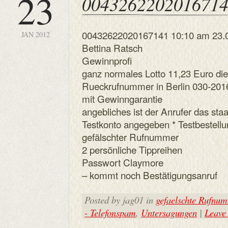
23
004326220201671
00432622020167141 10:10 am 23.
JAN 2012
Bettina Ratsch
Gewinnprofi
ganz normales Lotto 11,23 Euro d
Rueckrufnummer in Berlin 030-20
mit Gewinngarantie
angebliches ist der Anrufer das staa
Testkonto angegeben * Testbestellu
gefälschter Rufnummer
2 persönliche Tippreihen
Passwort Claymore
– kommt noch Bestätigungsanruf
Posted by jag01 in
gefaelschte Rufnu
- Telefonspam
,
Untersagungen
|
Leave