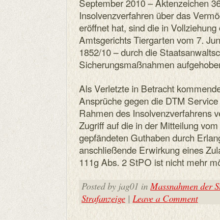
September 2010 – Aktenzeichen 36
Insolvenzverfahren über das Ver
eröffnet hat, sind die in Vollziehun
Amtsgerichts Tiergarten vom 7. Ju
1852/10 – durch die Staatsanwaltsc
Sicherungsmaßnahmen aufgehobe
Als Verletzte in Betracht kommend
Ansprüche gegen die DTM Servic
Rahmen des Insolvenzverfahrens ver
Zugriff auf die in der Mitteilung vo
gepfändeten Guthaben durch Erlang
anschließende Erwirkung eines Zu
111g Abs. 2 StPO ist nicht mehr mö
Posted by jag01 in
Massnahmen der St
Strafanzeige
|
Leave a Comment