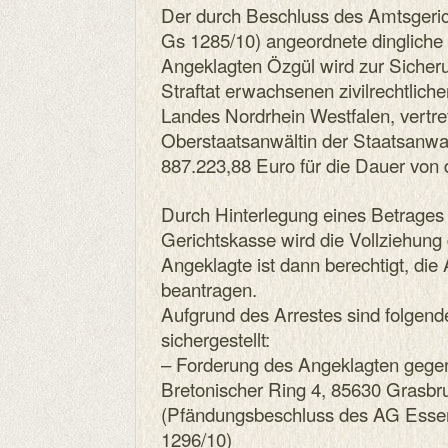
Der durch Beschluss des Amtsgeri
Gs 1285/10) angeordnete dingliche
Angeklagten Özgül wird zur Sicheru
Straftat erwachsenen zivilrechtlic
Landes Nordrhein Westfalen, vertre
Oberstaatsanwältin der Staatsanwa
887.223,88 Euro für die Dauer von d
Durch Hinterlegung eines Betrages
Gerichtskasse wird die Vollziehun
Angeklagte ist dann berechtigt, di
beantragen.
Aufgrund des Arrestes sind folge
sichergestellt:
– Forderung des Angeklagten gege
Bretonischer Ring 4, 85630 Grasbr
(Pfändungsbeschluss des AG Esse
1296/10)