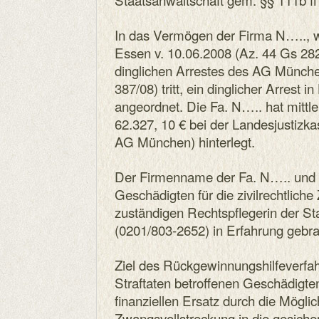
In das Vermögen der Firma N….., 
Essen v. 10.06.2008 (Az. 44 Gs 2824
dinglichen Arrestes des AG Münche
387/08) tritt, ein dinglicher Arrest 
angeordnet. Die Fa. N….. hat mittle
62.327, 10 € bei der Landesjustiz
AG München) hinterlegt.
Der Firmenname der Fa. N….. und 
Geschädigten für die zivilrechtlich
zuständigen Rechtspflegerin der S
(0201/803-2652) in Erfahrung gebr
Ziel des Rückgewinnungshilfeverfahr
Straftaten betroffenen Geschädigten 
finanziellen Ersatz durch die Möglich
Zwangsvollstreckung in die gesich