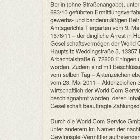
Berlin (ohne Straßenangabe), unte
683/10 geführten Ermittlungsverfa
gewerbs- und bandenmäßigen Betru
Amtsgerichts Tiergarten vom 9. Ma
1676/11 – der dingliche Arrest in H
Gesellschaftsvermögen der World
Hauptsitz Weddingstraße 5, 13357 
Arbachtalstraße 6, 72800 Eningen 
worden. Zudem sind mit Beschlüsse
vom selben Tag – Aktenzeichen ebe
vom 23. Mai 2011 – Aktenzeichen 3
wirtschaftlich der World Com Ser
beschlagnahmt worden, deren Inhab
Gesellschaft beauftragte Zahlungsdie
Durch die World Com Service Gmb
unter anderem im Namen der nachfo
Gewinnspiel-Vermittler auftretende