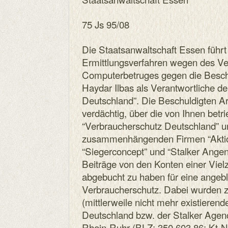
75 Js 95/08
Die Staatsanwaltschaft Essen führt
Ermittlungsverfahren wegen des Ve
Computerbetruges gegen die Besch
Haydar Ilbas als Verantwortliche d
Deutschland”. Die Beschuldigten Ar
verdächtig, über die von Ihnen betr
“Verbraucherschutz Deutschland” u
zusammenhängenden Firmen “Akti
“Siegerconcept” und “Stalker Ange
Beiträge von den Konten einer Viel
abgebucht zu haben für eine angebl
Verbraucherschutz. Dabei wurden z
(mittlerweile nicht mehr existieren
Deutschland bzw. der Stalker Age
Rhein-Ruhr (BLZ: 350 603 86; Kt-N