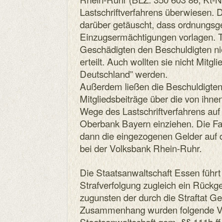
Lastschriftverfahrens überwiesen. 
darüber getäuscht, dass ordnung
Einzugsermächtigungen vorlagen. T
Geschädigten den Beschuldigten n
erteilt. Auch wollten sie nicht Mitg
Deutschland” werden.
Außerdem ließen die Beschuldigten
Mitgliedsbeiträge über die von ihn
Wege des Lastschriftverfahrens au
Oberbank Bayern einziehen. Die 
dann die eingezogenen Gelder auf 
bei der Volksbank Rhein-Ruhr.
Die Staatsanwaltschaft Essen führt
Strafverfolgung zugleich ein Rückg
zugunsten der durch die Straftat G
Zusammenhang wurden folgende V
Staatsanwaltschaft gem. §§ 111b ff 