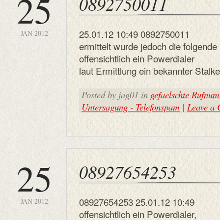
25
0892750011
25.01.12 10:49 0892750011
JAN 2012
ermittelt wurde jedoch die folge
offensichtlich ein Powerdialer
laut Ermittlung ein bekannter Stal
Posted by jag01 in
gefaelschte Rufnu
Untersagung - Telefonspam
|
Leave a
25
08927654253
08927654253 25.01.12 10:49
JAN 2012
offensichtlich ein Powerdialer,